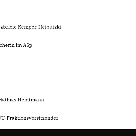
e Kemper-Heibutzki
rin im ASp
ias Heidtmann
Fraktionsvorsitzender