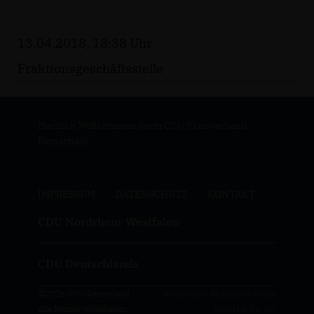
13.04.2018, 18:38 Uhr
Fraktionsgeschäftsstelle
Herzlich Willkommen beim CDU Kreisverband
Remscheid
IMPRESSUM
DATENSCHUTZ
KONTAKT
CDU Nordrhein-Westfalen
CDU Deutschlands
@2026 CDU Remscheid
Realisation: Sharkness Media
Alle Rechte vorbehalten.
GmbH & Co. KG