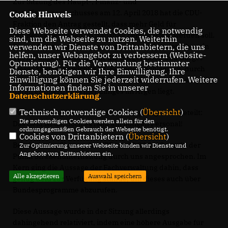
Zur Sitzung des Haupt-, Finanz- und
Beteiligungsausschusses am 12. April 2018 hat die CDU-
Cookie Hinweis
Fraktion den Antrag gestellt, dass mehr Geld für
Diese Webseite verwendet Cookies, die notwendig
Straßensanierungen im Haushalt bereitgestellt werden soll.
sind, um die Webseite zu nutzen. Weiterhin
verwenden wir Dienste von Drittanbietern, die uns
Dieser Antrag hat eine grundsätzliche Diskussion über ein
helfen, unser Webangebot zu verbessern (Website-
Thema angestoßen, das für die Bürgerinnen und Bürger
Optmierung). Für die Verwendung bestimmter
dieser Stadt sehr wichtig ist. Bei jedem Schlagloch, durch
Dienste, benötigen wir Ihre Einwilligung. Ihre
Einwilligung können Sie jederzeit widerrufen. Weitere
das sie mit Auto, Bus oder Fahrrad fahren, werden sie
Informationen finden Sie in unserer
daran erinnert, dass hier Einiges im Argen liegt.
Datenschutzerklärung
.
Technisch notwendige Cookies (
Übersicht
)
Die Verwaltung hat uns – vereinfacht gesagt – mitgeteilt:
Die notwendigen Cookies werden allein für den
Das Geld ist da, doch es fehlt am nötigen Personal!
ordnungsgemäßen Gebrauch der Webseite benötigt.
Cookies von Drittanbietern (
Übersicht
)
Bereits in der Sitzung der TBR am 10.04.2018 wurde der
Zur Optimierung unserer Webseite binden wir Dienste und
Angebote von Drittanbietern ein.
Punkt Straßenunterhaltung durch uns angesprochen. Im
Kern ging die Aussage der Fachverwaltung dahin, dass
Alle akzeptieren
Auswahl speichern
genug Geld zur Verfügung stünde, um dieses auch über
Bundesprogramme abzurufen.
Diese Aussage wurde in der Sitzung allerdings
dahingehend relativiert, indem eine höhere Ausgabe für