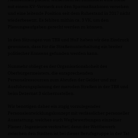
mit einem KV-Vermerk aus den Sparmaßnahmen versehen
und eine leitende Position seit dem Ruhestand in 2017 nicht
wiederbesetzt. Es fehlten mithin ca. 3 VK, um den
Planungsaufgaben gerecht werden zu können.
In den Sitzungen von TBR und HuF haben wir den Eindruck
gewonnen, dass für die Straßenunterhaltung ein breiter
politischer Konsens gefunden werden kann.
Nunmehr obliegt es der Organisationshoheit des
Oberbürgermeisters, die entsprechenden
Personalressourcen zum Abrufen der Gelder und zur
Ausführungsplanung der maroden Straßen in der TBR und
beim Dezernat 3 sicherzustellen.
Wir benötigen daher ein zügig vorzulegendes
Personalentwicklungskonzept mit verlässlicher personeller
Ausstattung, welches auch Wegbewerbungen einzelner
Planer / Ingenieure verkraftet; denn der Wettbewerb
zwischen den Städten ist bei dieser Berufsgruppe in der Tat