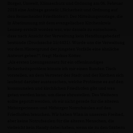
Bürger, Umwelt, Klimaschutz und Ordnung am 06. Februar
2018 eine Anfrage gestellt (‚Sicherheit und Ordnung auf
den Remscheider Friedhöfen‘). Der Mitteilungsvorlage, die
in Abstimmung mit dem evangelischen Kirchenkreis
Lennep erstellt worden war, war damals zu entnehmen,
dass nach Ansicht der Verwaltung kein Handlungsbedarf
bestünde (Drucksache 15/4431). Würde uns die Verwaltung
vor dem Hintergrund der jüngsten Vorfälle eine ähnliche
Antwort geben?“, fragt Markus Kötter.
Als ersten Lösungsansatz für ein offenkundiges
Sicherheitsproblem könnte ich mir einen Runden Tisch
vorstellen, an dem Vertreter der Stadt und der Kirchen sich
laufend darüber austauschen, welche Probleme es auf den
kommunalen und kirchlichen Friedhöfen gibt und was
getan werden kann, um diese abzustellen. Des Weiteren
sollte geprüft werden, ob wir nicht gerade für die älteren
Mitbürgerinnen und Mitbürger Notrufsäulen auf den
Friedhöfen brauchen. Wir haben Wlan in unserem Freibad,
aber keine Notrufsäulen für die älteren Menschen, die
vielleicht kein Handy dabei haben, wenn sie zu den Gräbern