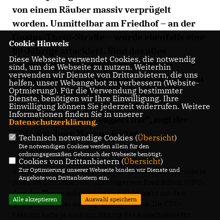
von einem Räuber massiv verprügelt
worden. Unmittelbar am Friedhof – an der
Gustav-Theill-Straße – wurde ebenfalls eine
Cookie Hinweis
89-Jährige attackiert. Sind das alles
Diese Webseite verwendet Cookies, die notwendig
Einzelfälle? Wir sollten diese Vorfälle
sind, um die Webseite zu nutzen. Weiterhin
verwenden wir Dienste von Drittanbietern, die uns
genauso ernst nehmen wie den Einbruch im
helfen, unser Webangebot zu verbessern (Website-
Optmierung). Für die Verwendung bestimmter
Remscheider Rathaus, auf den der
Dienste, benötigen wir Ihre Einwilligung. Ihre
Oberbürgermeister laut der Presse ‚mit
Einwilligung können Sie jederzeit widerrufen. Weitere
Informationen finden Sie in unserer
großer Empörung‘ reagiert hat“, sagt der
Datenschutzerklärung
.
CDU-Ratsherr Markus Kötter.
Technisch notwendige Cookies (
Übersicht
)
Die notwendigen Cookies werden allein für den
ordnungsgemäßen Gebrauch der Webseite benötigt.
Jeden Tag wird deutlicher: Wir brauchen ein
Cookies von Drittanbietern (
Übersicht
)
Zur Optimierung unserer Webseite binden wir Dienste und
überarbeitetes und besseres Sicherheitskonzept für unsere
Angebote von Drittanbietern ein.
Stadt, an dem leider alle Nachfolger von Fred Schulz (CDU),
dem das Thema sehr wichtig war, nicht mehr mit dem
Alle akzeptieren
Auswahl speichern
genügenden Eifer weitergearbeitet haben. Die CDU-
Fraktion hatte ja noch zur Sitzung des Ausschusses für