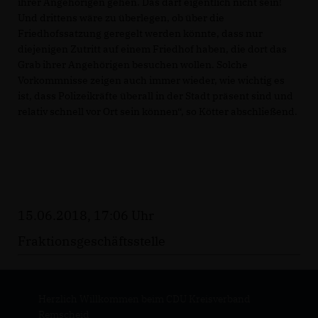
ihrer Angehörigen gehen. Das darf eigentlich nicht sein!
Und drittens wäre zu überlegen, ob über die
Friedhofssatzung geregelt werden könnte, dass nur
diejenigen Zutritt auf einem Friedhof haben, die dort das
Grab ihrer Angehörigen besuchen wollen. Solche
Vorkommnisse zeigen auch immer wieder, wie wichtig es
ist, dass Polizeikräfte überall in der Stadt präsent sind und
relativ schnell vor Ort sein können“, so Kötter abschließend.
15.06.2018, 17:06 Uhr
Fraktionsgeschäftsstelle
Herzlich Willkommen beim CDU Kreisverband
Remscheid