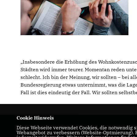
Insbesondere die Erhöhung des Wohnkostenzusch
Städten wird immer teurer. Momentan reden unte
schlecht. Ich bin der Meinung, wir sollten – bei a
Bundesregierung etwas unternimmt, was die Lage
Fall ist dies eindeutig der Fall. Wir sollten selbs
Cookie Hinweis
Diese Webseite verwendet Cookies, die notwendig si
Herzlich Willkommen beim CDU Kreisverba
Webangebot zu verbessern (Website-Optmierung). Fü
Remscheid