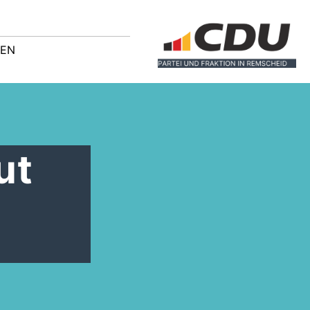
GEN
ut