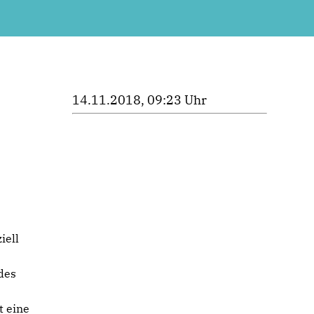
14.11.2018, 09:23 Uhr
iell
des
t eine