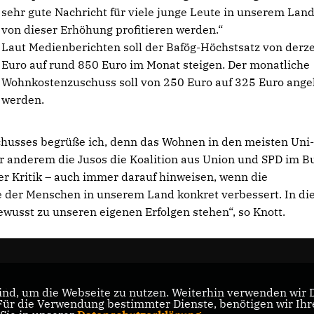
sehr gute Nachricht für viele junge Leute in unserem Land
von dieser Erhöhung profitieren werden.“
Laut Medienberichten soll der Bafög-Höchstsatz von derze
Euro auf rund 850 Euro im Monat steigen. Der monatliche
Wohnkostenzuschuss soll von 250 Euro auf 325 Euro ang
werden.
usses begrüße ich, denn das Wohnen in den meisten Uni
r anderem die Jusos die Koalition aus Union und SPD im B
ller Kritik – auch immer darauf hinweisen, wenn die
 der Menschen in unserem Land konkret verbessert. In d
tbewusst zu unseren eigenen Erfolgen stehen“, so Knott.
nd, um die Webseite zu nutzen. Weiterhin verwenden wir Di
nd
r die Verwendung bestimmter Dienste, benötigen wir Ihre 
CDU Nordrhein-Westfalen