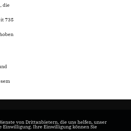
, die
it 735
ehoben
-
und
iesem
enste von Drittanbietern, die uns helfen, unser
Einwilligung. Ihre Einwilligung können Sie