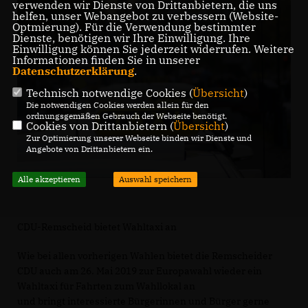
verwenden wir Dienste von Drittanbietern, die uns
helfen, unser Webangebot zu verbessern (Website-
Optmierung). Für die Verwendung bestimmter
Dienste, benötigen wir Ihre Einwilligung. Ihre
Einwilligung können Sie jederzeit widerrufen. Weitere
Informationen finden Sie in unserer
Datenschutzerklärung
.
Technisch notwendige Cookies (
Übersicht
)
Die notwendigen Cookies werden allein für den
ordnungsgemäßen Gebrauch der Webseite benötigt.
Cookies von Drittanbietern (
Übersicht
)
Zur Optimierung unserer Webseite binden wir Dienste und
Angebote von Drittanbietern ein.
Alle akzeptieren
Auswahl speichern
CDU-Remscheid bietet Wahltaxi an
Wie bei allen vorherigen Wahlen bietet die Remscheider
CDU auch am 26. Mai 2019 zur Europawahl wieder ein
Wahltaxi für Fahrten zum Wahllokal an
und bringt interessierte Bürgerinnen und Bürger gerne