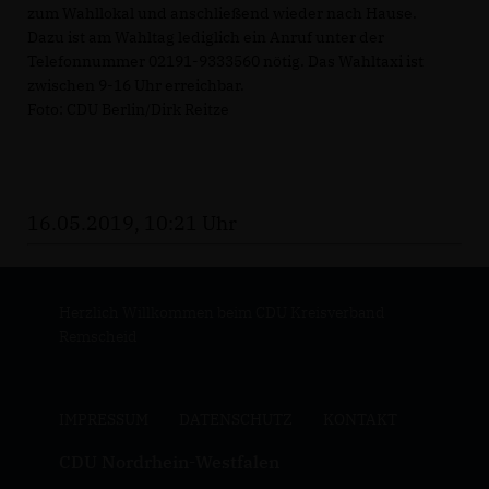
zum Wahllokal und anschließend wieder nach Hause.
Dazu ist am Wahltag lediglich ein Anruf unter der
Telefonnummer 02191-9333560 nötig. Das Wahltaxi ist
zwischen 9-16 Uhr erreichbar.
Foto: CDU Berlin/Dirk Reitze
16.05.2019, 10:21 Uhr
Herzlich Willkommen beim CDU Kreisverband
Remscheid
IMPRESSUM
DATENSCHUTZ
KONTAKT
CDU Nordrhein-Westfalen