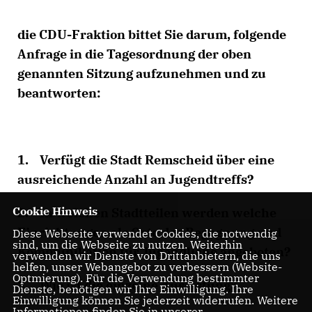
die CDU-Fraktion bittet Sie darum, folgende
Anfrage in die Tagesordnung der oben
genannten Sitzung aufzunehmen und zu
beantworten:
1. Verfügt die Stadt Remscheid über eine
ausreichende Anzahl an Jugendtreffs?
Cookie Hinweis
2. In welchen Stadtteilen werden welche
Einrichtungen als Orte der Begegnung und
Diese Webseite verwendet Cookies, die notwendig
sind, um die Webseite zu nutzen. Weiterhin
Kommunikation für Jugendliche angeboten?
verwenden wir Dienste von Drittanbietern, die uns
helfen, unser Webangebot zu verbessern (Website-
Optmierung). Für die Verwendung bestimmter
3. Wie ist die einzelne Auslastung?
Dienste, benötigen wir Ihre Einwilligung. Ihre
Einwilligung können Sie jederzeit widerrufen. Weitere
Informationen finden Sie in unserer