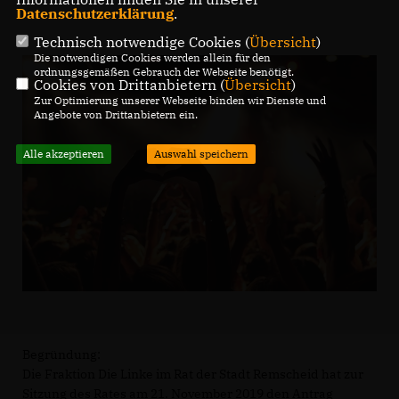
Datenschutzerklärung
.
Technisch notwendige Cookies (
Übersicht
)
Die notwendigen Cookies werden allein für den
ordnungsgemäßen Gebrauch der Webseite benötigt.
Cookies von Drittanbietern (
Übersicht
)
Zur Optimierung unserer Webseite binden wir Dienste und
Angebote von Drittanbietern ein.
Alle akzeptieren
Auswahl speichern
Begründung:
Die Fraktion Die Linke im Rat der Stadt Remscheid hat zur
Sitzung des Rates am 21. November 2019 den Antrag