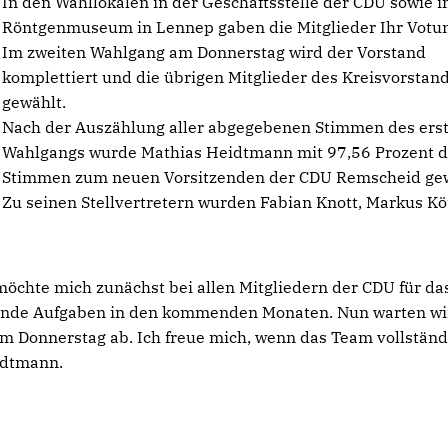
In den Wahllokalen in der Geschäftsstelle der CDU sowie 
Röntgenmuseum in Lennep gaben die Mitglieder Ihr Votu
Im zweiten Wahlgang am Donnerstag wird der Vorstand
komplettiert und die übrigen Mitglieder des Kreisvorstan
gewählt.
Nach der Auszählung aller abgegebenen Stimmen des ers
Wahlgangs wurde Mathias Heidtmann mit 97,56 Prozent d
Stimmen zum neuen Vorsitzenden der CDU Remscheid gew
Zu seinen Stellvertretern wurden Fabian Knott, Markus Köt
öchte mich zunächst bei allen Mitgliedern der CDU für da
nende Aufgaben in den kommenden Monaten. Nun warten wi
m Donnerstag ab. Ich freue mich, wenn das Team vollständi
idtmann.