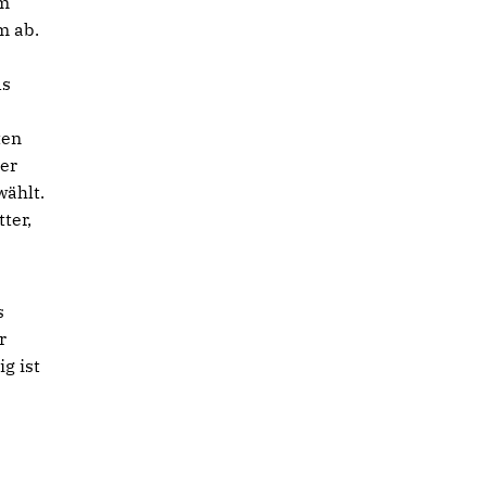
im
m ab.
ds
ten
er
ählt.
ter,
s
r
g ist