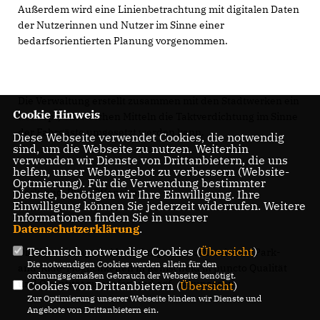
Außerdem wird eine Linienbetrachtung mit digitalen Daten
der Nutzerinnen und Nutzer im Sinne einer
bedarfsorientierten Planung vorgenommen.
Die Verwaltung erstellt zusammen mit den Stadtwerken ein
Cookie Hinweis
Konzept, mit welchen Mitteln die Taktverdichtung im Sinne
der Fahrgäste umgesetzt werden kann.
Diese Webseite verwendet Cookies, die notwendig
sind, um die Webseite zu nutzen. Weiterhin
verwenden wir Dienste von Drittanbietern, die uns
helfen, unser Webangebot zu verbessern (Website-
Optmierung). Für die Verwendung bestimmter
Park-and-Ride-Offensive:
Dienste, benötigen wir Ihre Einwilligung. Ihre
Einwilligung können Sie jederzeit widerrufen. Weitere
Informationen finden Sie in unserer
Datenschutzerklärung
.
Technisch notwendige Cookies (
Übersicht
)
Die Verwaltung wird beauftragt, die vorhandenen Park-
Die notwendigen Cookies werden allein für den
and-Ride-Möglichkeiten in Remscheid in puncto Qualität
ordnungsgemäßen Gebrauch der Webseite benötigt.
und Quantität zu prüfen und ggf. anzupassen.
Cookies von Drittanbietern (
Übersicht
)
Zur Optimierung unserer Webseite binden wir Dienste und
Angebote von Drittanbietern ein.