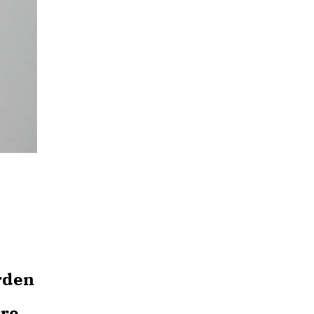
rden
ere