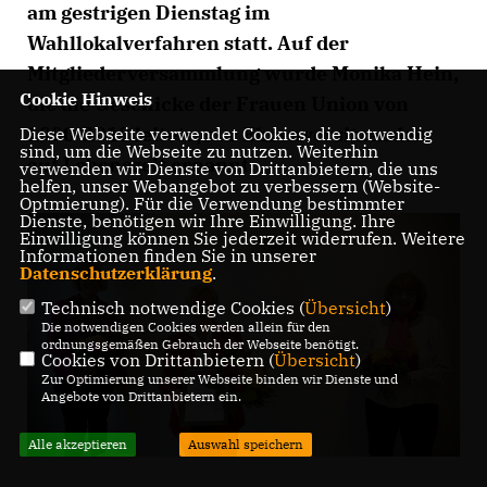
am gestrigen Dienstag im
Wahllokalverfahren statt. Auf der
Mitgliederversammlung wurde Monika Hein,
Cookie Hinweis
die die Geschicke der Frauen Union von
1990-2010 leitete, zur Ehrenvorsitzenden
Diese Webseite verwendet Cookies, die notwendig
sind, um die Webseite zu nutzen. Weiterhin
auf Lebenszeit ernannt.
verwenden wir Dienste von Drittanbietern, die uns
helfen, unser Webangebot zu verbessern (Website-
Optmierung). Für die Verwendung bestimmter
Dienste, benötigen wir Ihre Einwilligung. Ihre
Einwilligung können Sie jederzeit widerrufen. Weitere
Informationen finden Sie in unserer
Datenschutzerklärung
.
Technisch notwendige Cookies (
Übersicht
)
Die notwendigen Cookies werden allein für den
ordnungsgemäßen Gebrauch der Webseite benötigt.
Cookies von Drittanbietern (
Übersicht
)
Zur Optimierung unserer Webseite binden wir Dienste und
Angebote von Drittanbietern ein.
Alle akzeptieren
Auswahl speichern