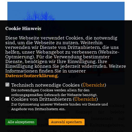
Cookie Hinweis
Diese Webseite verwendet Cookies, die notwendig
sind, um die Webseite zu nutzen. Weiterhin
verwenden wir Dienste von Drittanbietern, die uns
helfen, unser Webangebot zu verbessern (Website-
Optmierung). Für die Verwendung bestimmter
Dienste, benötigen wir Ihre Einwilligung. Ihre
Einwilligung können Sie jederzeit widerrufen. Weitere
Informationen finden Sie in unserer
Datenschutzerklärung
.
Technisch notwendige Cookies (
Übersicht
)
Die notwendigen Cookies werden allein für den
ordnungsgemäßen Gebrauch der Webseite benötigt.
Cookies von Drittanbietern (
Übersicht
)
Zur Optimierung unserer Webseite binden wir Dienste und
Um hier steuernd einzugreifen, wollen wir die Verwaltung
Angebote von Drittanbietern ein.
beauftragen, ein aktuelles Konzept für belebte
Stadtteilzentren und eine belebte Innenstadt mit
Alle akzeptieren
Auswahl speichern
kleinteiligem Einzelhandel, Gastronomie, Kulturangeboten,
Wohnen für alle Bedarfe, Altersstufen und Lebensphasen,