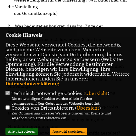
die Vorstellung
des Gesamtkonzepts)
2. Was bedeutet es konkret, dass im „Zuge der
Digitalisierung der
Cookie Hinweis
Verwaltungsarbeit(…)als weiterer Schritt die
Diese Webseite verwendet Cookies, die notwendig
elektronische Zustellung der
sind, um die Webseite zu nutzen. Weiterhin
Sitzungsunterlagen an die Mandatsträgerinnen und
verwenden wir Dienste von Drittanbietern, die uns
helfen, unser Webangebot zu verbessern (Website-
Mandatsträger
Optmierung). Für die Verwendung bestimmter
geplant“ ist? Heißt dies, dass den Mandatsträgerinnen
Dienste, benötigen wir Ihre Einwilligung. Ihre
und
Einwilligung können Sie jederzeit widerrufen. Weitere
Informationen finden Sie in unserer
Mandatsträger lediglich die einzelnen Beschluss- und
Datenschutzerklärung
.
Mitteilungs-
vorlagen ohne jegliche Struktur und Vorsortierung
Technisch notwendige Cookies (
Übersicht
)
Die notwendigen Cookies werden allein für den
zugestellt werden?
ordnungsgemäßen Gebrauch der Webseite benötigt.
Oder ist hier zum Beispiel an eine Cloud-, App- oder
Cookies von Drittanbietern (
Übersicht
)
andere Lösung
Zur Optimierung unserer Webseite binden wir Dienste und
Angebote von Drittanbietern ein.
gedacht? Wie wird die Arbeitsumgebung der
Mandatsträgerinnen und
Alle akzeptieren
Auswahl speichern
Mandatsträger von der Verwaltung künftig gestaltet?