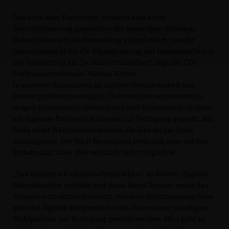
Das wäre kein Fortschritt, sondern eine echte
Verschlechterung gegenüber der bisherigen Situation.
Daher haben wir die Verwaltung aufgefordert, uns ihr
Gesamtkonzept für die Digitalisierung der Gremienarbeit in
der Ratssitzung am 24. Juni vorzustellen“, sagt der CDU-
Fraktionsvorsitzende Markus Kötter.
In anderen Kommunen ist digitale Gremienarbeit seit
Jahren problemlos möglich. Dort wird den ehrenamtlich
tätigen Kommunalpolitikerinnen und Kommunalpolitikern
ein digitales Endgerät leihweise zur Verfügung gestellt. Am
Ende einer Wahlperiode müssen sie dies an die Stadt
zurückgeben. Die Stadt Remscheid stellt sich aber auf den
Standpunkt, dass dies rechtlich nicht möglich ist.
Das können wir nicht nachvollziehen“, so Kötter. „Digitale
Gremienarbeit verdient nur dann ihren Namen, wenn das
Vorgehen strukturiert abläuft, wenn es Schulungsangebote
gibt und digitale Endgeräte für die Dauer einer jeweiligen
Wahlperiode zur Verfügung gestellt werden. Hier geht es