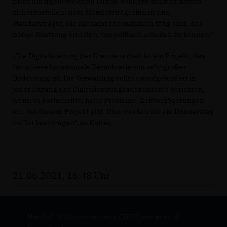
nicht um irgendwelchen Luxus, sondern schlicht darum
sicherzustellen, dass Mandatsträgerinnen und
Mandatsträger, die allesamt ehrenamtlich tätig sind, das
nötige Rüstzeug erhalten, um politisch arbeiten zu können.“
Die Digitalisierung der Gremienarbeit ist ein Projekt, das
für unsere kommunale Demokratie von sehr großer
Bedeutung ist. Die Verwaltung sollte unaufgefordert in
jeder Sitzung des Digitalisierungsausschusses berichten,
wenn es Fortschritte, neue Probleme, Zeitverzögerungen
etc. bei diesem Projekt gibt. Dies werden wir am Donnerstag
im Rat beantragen“, so Kötter.
21.06.2021, 16:48 Uhr
Herzlich Willkommen beim CDU Kreisverband