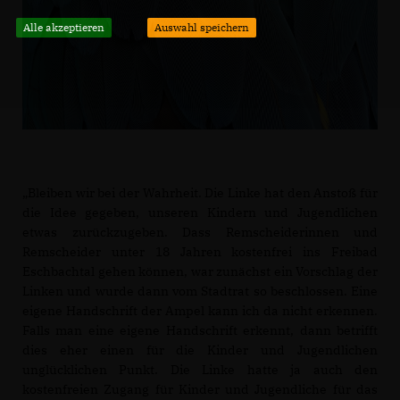
Alle akzeptieren
Auswahl speichern
Bleiben wir bei der Wahrheit. Die Linke hat den Anstoß für
die Idee gegeben, unseren Kindern und Jugendlichen
etwas zurückzugeben. Dass Remscheiderinnen und
Remscheider unter 18 Jahren kostenfrei ins Freibad
Eschbachtal gehen können, war zunächst ein Vorschlag der
Linken und wurde dann vom Stadtrat so beschlossen. Eine
eigene Handschrift der Ampel kann ich da nicht erkennen.
Falls man eine eigene Handschrift erkennt, dann betrifft
dies eher einen für die Kinder und Jugendlichen
unglücklichen Punkt. Die Linke hatte ja auch den
kostenfreien Zugang für Kinder und Jugendliche für das