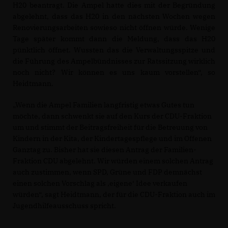
H20 beantragt. Die Ampel hatte dies mit der Begründung
abgelehnt, dass das H20 in den nächsten Wochen wegen
Renovierungsarbeiten sowieso nicht öffnen würde. Wenige
Tage später kommt dann die Meldung, dass das H20
pünktlich öffnet. Wussten das die Verwaltungsspitze und
die Führung des Ampelbündnisses zur Ratssitzung wirklich
noch nicht? Wir können es uns kaum vorstellen“, so
Heidtmann.
Wenn die Ampel Familien langfristig etwas Gutes tun
möchte, dann schwenkt sie auf den Kurs der CDU-Fraktion
um und stimmt der Beitragsfreiheit für die Betreuung von
Kindern in der Kita, der Kindertagespflege und im Offenen
Ganztag zu. Bisher hat sie diesen Antrag der Familien-
Fraktion CDU abgelehnt. Wir würden einem solchen Antrag
auch zustimmen, wenn SPD, Grüne und FDP demnächst
einen solchen Vorschlag als ‚eigene‘ Idee verkaufen
würden“, sagt Heidtmann, der für die CDU-Fraktion auch im
Jugendhilfeausschuss spricht.