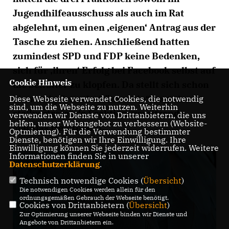
Jugendhilfeausschuss als auch im Rat
abgelehnt, um einen ‚eigenen‘ Antrag aus der
Tasche zu ziehen. Anschließend hatten
zumindest SPD und FDP keine Bedenken,
sich für ‚ihren‘ Erfolg bei Facebook selbst auf
Cookie Hinweis
die Schulter zu klopfen. Da stellt sich schon
ein wenig Fremdschämen ein“, sagt der
Diese Webseite verwendet Cookies, die notwendig
sind, um die Webseite zu nutzen. Weiterhin
stellvertretende Fraktionsvorsitzende
verwenden wir Dienste von Drittanbietern, die uns
helfen, unser Webangebot zu verbessern (Website-
Mathias Heidtmann.
Optmierung). Für die Verwendung bestimmter
Dienste, benötigen wir Ihre Einwilligung. Ihre
Einwilligung können Sie jederzeit widerrufen. Weitere
Informationen finden Sie in unserer
Datenschutzerklärung
.
Technisch notwendige Cookies (
Übersicht
)
Die notwendigen Cookies werden allein für den
ordnungsgemäßen Gebrauch der Webseite benötigt.
Cookies von Drittanbietern (
Übersicht
)
Zur Optimierung unserer Webseite binden wir Dienste und
Angebote von Drittanbietern ein.