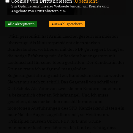
Cookies von Drittanbietern (
Übersicht
)
Zur Optimierung unserer Webseite binden wir Dienste und
Angebote von Drittanbietern ein.
Alle akzeptieren
Auswahl speichern
Mich persönlich hat Armin Laschet gestern am meisten
überzeugt. Als Ministerpräsident eines starken
Bundeslandes, welches er mit der FDP gut regiert, bringt er
die nötige Erfahrung mit. Außerdem hat er gestern mit
Leidenschaft für seine Ideen gestritten. Der Kandidatin der
Grünen traue ich aufgrund mangelnder
Regierungserfahrung nicht zu, Bundeskanzlerin zu werden.
Sie war mir auch zu schrill. Das Gegenteil von schrill war
Olaf Scholz. Als Vater von zwei kleinen Kindern leidet man
ja bekanntlich öfter an Schlafmangel. Und ich muss
gestehen, dass mir bei den einschläfernden und
monotonen Ausführungen des SPD-Kanzlerkandidaten ein
paar Mal die Augen zugefallen sind“, so Heidtmann.
Prinzipiell müssen Union, FDP, SPD und Grüne
miteinander koalieren können. Ich fand es richtig, dass