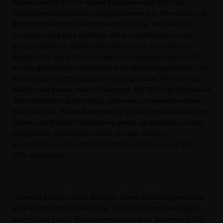
Armin Laschet für die Union Bündnisse mit AfD und
Linkspartei kategorisch ausgeschlossen hat. Baerbock und
Scholz haben trotz mehrfacher Nachfrage hier deutlich
gewackelt und eine Koalition mit der Linkspartei nicht
ausgeschlossen. Auf Bundesebene kann es in meinen
Augen aber keine Koalition mit der Linkspartei geben. Sie
hat ein gespaltenes Verhältnis zum Verfassungsschutz, zum
Westen, zur NATO und zum Privateigentum. Wer die CDU
wählt, weiß genau, was er bekommt. Bei SPD und Grünen ist
dies zumindest in der Frage, mit wem sie regieren wollen,
nicht der Fall. Meine Befürchtung ist: Wer Scholz wählt, wird
Esken und Kühnert bekommen sowie ein Bündnis mit der
Linkspartei. Olaf Scholz würde in einer solchen
Konstellation keine große Beinfreiheit haben“, sagt der
CDU-Parteichef.
Gestern Abend wurde deutlich: Diese Bundestagswahl ist
eine Richtungsentscheidung, und die Alternativen liegen
klar auf der Hand: Familien entlasten statt belasten, solide