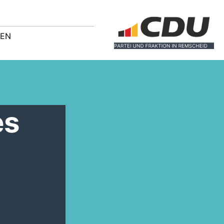
GEN
es