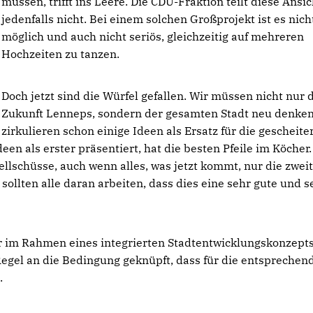
müssen, trifft ins Leere. Die CDU-Fraktion teilt diese Ansic
jedenfalls nicht. Bei einem solchen Großprojekt ist es nich
möglich und auch nicht seriös, gleichzeitig auf mehreren
Hochzeiten zu tanzen.
Doch jetzt sind die Würfel gefallen. Wir müssen nicht nur 
Zukunft Lenneps, sondern der gesamten Stadt neu denken
zirkulieren schon einige Ideen als Ersatz für die gescheite
en als erster präsentiert, hat die besten Pfeile im Köcher.
llschüsse, auch wenn alles, was jetzt kommt, nur die zwei
ollten alle daran arbeiten, dass dies eine sehr gute und s
nur im Rahmen eines integrierten Stadtentwicklungskonzept
egel an die Bedingung geknüpft, dass für die entsprechen
.