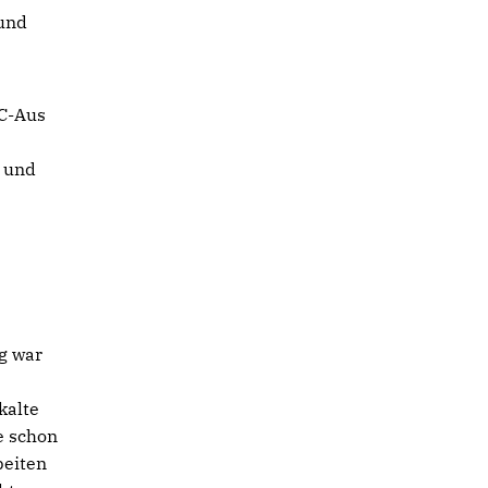
und
OC-Aus
n und
g war
kalte
e schon
beiten