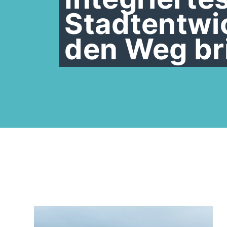
Stadtentwi
den Weg br