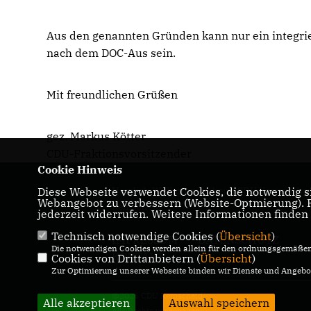
Aus den genannten Gründen kann nur ein integrie
nach dem DOC-Aus sein.
Mit freundlichen Grüßen
gez. Markus Kötter
CDU-Fraktionsvorsitzender
Cookie Hinweis
Diese Webseite verwendet Cookies, die notwendig si
Herzlich Willkommen beim CDU Kreisverba
Webangebot zu verbessern (Website-Optmierung). Fü
Remscheid
jederzeit widerrufen. Weitere Informationen finden
Technisch notwendige Cookies (
Übersicht
)
IMPRESSUM
DATENSCHUTZ
Die notwendigen Cookies werden allein für den ordnungsgemäßen 
KONTAKT
Cookies von Drittanbietern (
Übersicht
)
Zur Optimierung unserer Webseite binden wir Dienste und Angebot
@2026 CDU Remscheid
Alle akzeptieren
Auswahl speichern
Alle Rechte vorbehalten.