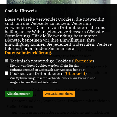
Cookie Hinweis
Diese Webseite verwendet Cookies, die notwendig
sind, um die Webseite zu nutzen. Weiterhin
verwenden wir Dienste von Drittanbietern, die uns
helfen, unser Webangebot zu verbessern (Website-
Optmierung). Für die Verwendung bestimmter
Dienste, benötigen wir Ihre Einwilligung. Ihre
Einwilligung können Sie jederzeit widerrufen. Weitere
Informationen finden Sie in unserer
Sehr geehrter Herr Oberbürgermeister Mast-Weisz,
Datenschutzerklärung
.
sehr geehrter Herr Bezirksbürgermeister Mähler,
Technisch notwendige Cookies (
Übersicht
)
Die notwendigen Cookies werden allein für den
die CDU-Fraktion bittet Sie darum, folgende Anfrage in die
ordnungsgemäßen Gebrauch der Webseite benötigt.
Tagesordnung der oben genannten Sitzung aufzunehmen
Cookies von Drittanbietern (
Übersicht
)
und zu beantworten:
Zur Optimierung unserer Webseite binden wir Dienste und
Angebote von Drittanbietern ein.
1. Gibt es am Dach der Tiefgarage des Rathauses im
Alle akzeptieren
Auswahl speichern
Bereich des Allee-
Centers und der „Grünen Gans“ Probleme mit undichten
Stellen? Gibt es
ggf. auch in anderen Bereichen Probleme mit undichten