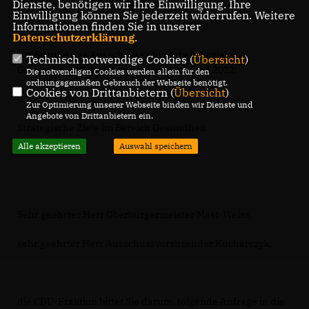
Dienste, benötigen wir Ihre Einwilligung. Ihre
Einwilligung können Sie jederzeit widerrufen. Weitere
Informationen finden Sie in unserer
Datenschutzerklärung
.
Anfrage
zur Sitzung des Ausschusses für Arbeit, Soziales,
Technisch notwendige Cookies (
Übersicht
)
Gesundheit, Wohnen und Pflege am 31.08.2022:
Die notwendigen Cookies werden allein für den
ordnungsgemäßen Gebrauch der Webseite benötigt.
Cookies von Drittanbietern (
Übersicht
)
Zur Optimierung unserer Webseite binden wir Dienste und
Angebote von Drittanbietern ein.
Strategische Ziele im Bereich Gesundheit
Alle akzeptieren
Auswahl speichern
Sehr geehrter Herr Oberbürgermeister Mast-Weisz,
sehr geehrter Herr Ausschussvorsitzender Kucharczyk,
die CDU-Fraktion bittet Sie darum, folgende Anfrage in die