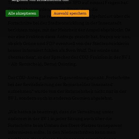
Trotzdem irritiert uns, dass die SPD auf einmal Fragen hat.
Denn bisher wurden unsere Bitten, dass die
Alle akzeptieren
Auswahl speichern
Verwaltungsspitze regelmäßig und unaufgefordert über die
Fortschritte bei der Stadtentwicklung in der Innenstadt
berichten möge, mit der Mehrheit der Ampel abgeblockt. Da
nur eine Fraktion diese Anfrage gestellt hat, fragen wir uns,
ob sich Grüne und FDP eventuell von der Stadtentwicklerin
besser informiert fühlen als Sven Wolf. Das würde uns
überraschen“, so der Sprecher der CDU-Fraktion in der BV 1
– Alt-Remscheid, Bernd Quinting.
Der CDU-Antrag „Festen Tagesordnungspunkt ‚Fortschritte
bei der Revitalisierung der Remscheider Innenstad‘
aufnehmen“ wurde von der Ratsmehrheit nicht nur in der
BV 1, sondern auch in anderen Gremien abgelehnt.
Wir hatten ja beantragt, dass die Verwaltung unter
anderem in der BV 1 in jeder Sitzung auch über die
Fortschritte beim Umbau des Ebert-Platzes transparent
informieren sollte. In den Niederschriften kann man