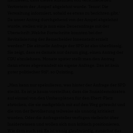
nachlesen, dass dieses Ansinnen von verschiedenen
Vertretern der ‚Ampel‘ abgelehnt wurde. Tenor: Die
Verwaltung informiert, sobald es etwas zu berichten gibt.‘
Da unser Antrag durchgehend von der Ampel abgelehnt
wurde, stellen wir ja nun eine Daueranfrage mit der
Überschrift ‚Welche Fortschritte konnten bei der
Revitalisierung der Remscheider Innenstadt erzielt
werden?‘ Die aktuelle Anfrage der SPD ist also überflüssig.
Sie zeigt, dass es damals nur darum ging, einen Antrag der
CDU abzulehnen. Monate später stellt man den Antrag
dann etwas abgewandelt als eigene Anfrage. Das ist kein
guter politischer Stil“, so Quinting.
Man kann nur spekulieren, was hinter der Anfrage der SPD
steckt. Es ist ja kaum vorstellbar, dass die Sozialdemokraten
auf einmal von den Umbauplänen für den Ebert-Platz
abrücken, die sie maßgeblich mit auf den Weg gebracht und
die von der Bevölkerung teilweise als unnötig kritisiert
wurden. Oder die Anfragesteller verfügen vielleicht über
Insiderwissen und wollen sich nun kritisch positionieren.
Wie dem auch sei: Es ist wenig glaubwürdig, zunächst das