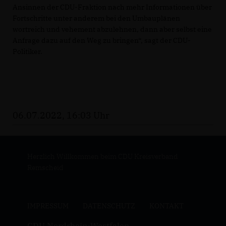
Ansinnen der CDU-Fraktion nach mehr Informationen über
Fortschritte unter anderem bei den Umbauplänen
wortreich und vehement abzulehnen, dann aber selbst eine
Anfrage dazu auf den Weg zu bringen“, sagt der CDU-
Politiker.
06.07.2022, 16:03 Uhr
Herzlich Willkommen beim CDU Kreisverband
Remscheid
IMPRESSUM
DATENSCHUTZ
KONTAKT
CDU Nordrhein-Westfalen