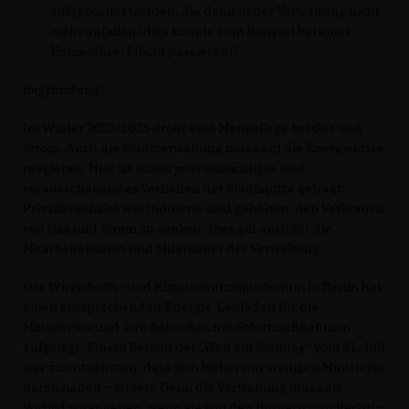
aufgebürdet werden, die dann in der Verwaltung nicht
mehr anfallen (dies könnte zum Beispiel bei einer
Homeoffice-Pflicht passieren)?
Begründung:
Im Winter 2022/2023 droht eine Mangellage bei Gas und
Strom. Auch die Stadtverwaltung muss auf die Energiekrise
reagieren. Hier ist schon jetzt umsichtiges und
vorausschauendes Verhalten der Stadtspitze gefragt.
Privathaushalte wie Industrie sind gehalten, den Verbrauch
von Gas und Strom zu senken. Dies gilt auch für die
Mitarbeiterinnen und Mitarbeiter der Verwaltung.
Das Wirtschafts- und Klimaschutzministerium in Berlin hat
einen entsprechenden Energie-Leitfaden für die
Ministerien und ihre Behörden mit Sofortmaßnahmen
aufgelegt. Einem Bericht der „Welt am Sonntag“ vom 31. Juli
war zu entnehmen, dass sich bisher nur wenigen Ministerin
daran halten – leider!. Denn die Verwaltung muss als
Vorbild vorangehen, wenn sie von den Bürgern – zu Recht! –