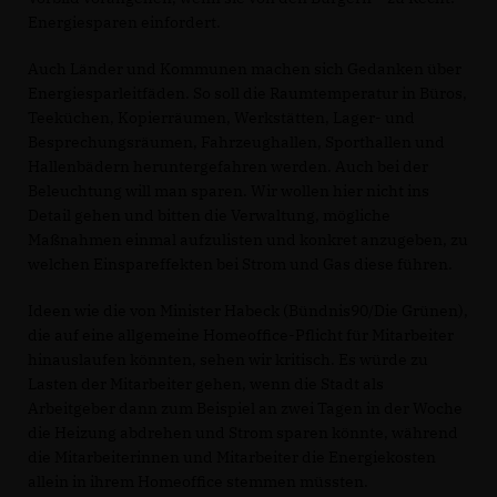
Energiesparen einfordert.
Auch Länder und Kommunen machen sich Gedanken über
Energiesparleitfäden. So soll die Raumtemperatur in Büros,
Teeküchen, Kopierräumen, Werkstätten, Lager- und
Besprechungsräumen, Fahrzeughallen, Sporthallen und
Hallenbädern heruntergefahren werden. Auch bei der
Beleuchtung will man sparen. Wir wollen hier nicht ins
Detail gehen und bitten die Verwaltung, mögliche
Maßnahmen einmal aufzulisten und konkret anzugeben, zu
welchen Einspareffekten bei Strom und Gas diese führen.
Ideen wie die von Minister Habeck (Bündnis90/Die Grünen),
die auf eine allgemeine Homeoffice-Pflicht für Mitarbeiter
hinauslaufen könnten, sehen wir kritisch. Es würde zu
Lasten der Mitarbeiter gehen, wenn die Stadt als
Arbeitgeber dann zum Beispiel an zwei Tagen in der Woche
die Heizung abdrehen und Strom sparen könnte, während
die Mitarbeiterinnen und Mitarbeiter die Energiekosten
allein in ihrem Homeoffice stemmen müssten.