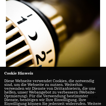
Cookie Hinweis
Diese Webseite verwendet Cookies, die notwendig
sind, um die Webseite zu nutzen. Weiterhin
Sehr geehrter Herr Oberbürgermeister Mast-Weisz,
verwenden wir Dienste von Drittanbietern, die uns
helfen, unser Webangebot zu verbessern (Website-
Optmierung). Für die Verwendung bestimmter
die CDU-Fraktion bittet Sie darum, folgende Anfrage in die
Dienste, benötigen wir Ihre Einwilligung. Ihre
Tagesordnung der oben genannten Sitzung aufzunehmen
Einwilligung können Sie jederzeit widerrufen. Weitere