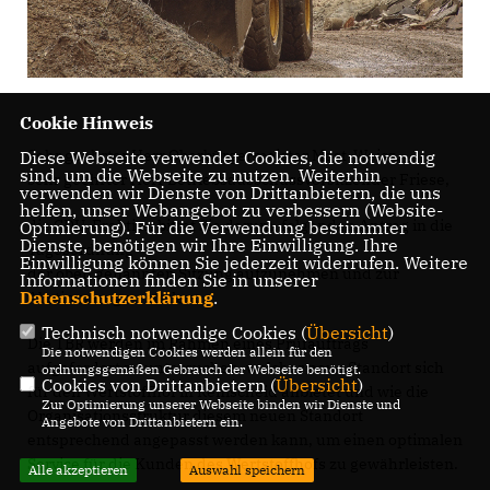
Cookie Hinweis
Sehr geehrter Herr Oberbürgermeister Mast-Weisz,
Diese Webseite verwendet Cookies, die notwendig
sind, um die Webseite zu nutzen. Weiterhin
sehr geehrter Herr Betriebsausschussvorsitzender Friese,
verwenden wir Dienste von Drittanbietern, die uns
helfen, unser Webangebot zu verbessern (Website-
die CDU-Fraktion bittet Sie darum, folgenden Antrag in die
Optmierung). Für die Verwendung bestimmter
Dienste, benötigen wir Ihre Einwilligung. Ihre
Tagesordnung
Einwilligung können Sie jederzeit widerrufen. Weitere
der oben genannten Sitzung aufzunehmen und zur
Informationen finden Sie in unserer
Datenschutzerklärung
.
Abstimmung zu stellen:
Technisch notwendige Cookies (
Übersicht
)
Die TBR werden im Rahmen eines Prüfauftrags
Die notwendigen Cookies werden allein für den
aufgefordert zu untersuchen, welcher neue Standort sich
ordnungsgemäßen Gebrauch der Webseite benötigt.
Cookies von Drittanbietern (
Übersicht
)
für den Wertstoffhof in Remscheid anbietet und wie die
Zur Optimierung unserer Webseite binden wir Dienste und
Organisationsstruktur diesem neuen Standort
Angebote von Drittanbietern ein.
entsprechend angepasst werden kann, um einen optimalen
Service für die Kunden des Wertstoffhofs zu gewährleisten.
Alle akzeptieren
Auswahl speichern