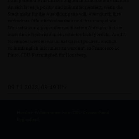
transparent die für ihn benötigten Informationen erhalten!
An sich ist es ja positiv und zukunftsorientiert, wenn die
Stadt mehr für die Ausbildung tun will. Aber durch ihre
verkorkste Öffentlichkeitsarbeit und ihre mangelnde
Wertschätzung gegenüber politischen Anfragen hat sie
auch diese Nachricht in ein schiefes Licht gerückt. Am 17.
November werden wir im Rat darauf pochen, endlich
vollumfänglich informiert zu werden“, so Francesco Lo
Pinto, CDU-Ratsmitglied für Honsberg.
09.11.2022, 09:49 Uhr
Herzlich Willkommen beim CDU Kreisverband
Remscheid