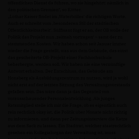
öffentlichen Dienst da führen, wo sie hingehört: nämlich in
den politischen Gremien“, so Kötter.
Lothar Kaiser findet im ‚Waterbölles‘ die richtigen Worte.
Auch er schreibt vom ‚besonderen Stil der städtischen
Öffentlichkeitsarbeit‘. Süffisant fügt er an, der OB wolle der
Politik das Projekt nun ‚zeitnah vortragen‘ – samt der zu
stemmenden Kosten. Wir haben schon seit Januar immer
wieder die Frage gestellt, was aus dem Gebäude, das einst
das gescheiterte OB-Projekt einer Fachhochschule
beherbergte, werden soll. Wir haben nie eine vernünftige
Antwort erhalten. Der Entschluss, das Gebäude am
Honsberg als Ausbildungszentrum zu nutzen, wird ja wohl
nicht erst auf der letzten Sitzung des Verwaltungsvorstands
gefallen sein. Das wäre dann ja das Gegenteil von
vorausschauender Personalentwicklung. Als junges
Ratsmitglied stelle ich mir die Frage, ob es eigentlich auch
rein rechtlich okay ist, die Politik über Monate nicht richtig
zu informieren, und dann per Zeitungsinterview die Katze
aus dem Sack zu lassen. Ein Stadtrat, welcher staatrechtlich
gesehen ein Kollegialorgan der Verwaltung ist, muss