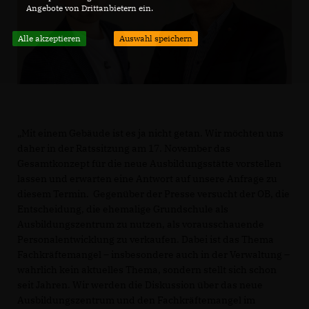
Angebote von Drittanbietern ein.
Alle akzeptieren
Auswahl speichern
Mit einem Gebäude ist es ja nicht getan. Wir möchten uns
daher in der Ratssitzung am 17. November das
Gesamtkonzept für die neue Ausbildungsstätte vorstellen
lassen und erwarten eine Antwort auf unsere Anfrage zu
diesem Termin. Gegenüber der Presse versucht der OB, die
Entscheidung, die ehemalige Grundschule als
Ausbildungszentrum zu nutzen, als vorausschauende
Personalentwicklung zu verkaufen. Dabei ist das Thema
Fachkräftemangel – insbesondere auch in der Verwaltung –
wahrlich kein aktuelles Thema, sondern stellt sich schon
seit Jahren. Wir werden die Diskussion über das neue
Ausbildungszentrum und den Fachkräftemangel im