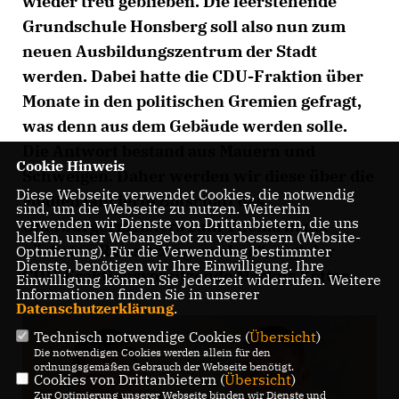
wieder treu geblieben. Die leerstehende
Grundschule Honsberg soll also nun zum
neuen Ausbildungszentrum der Stadt
werden. Dabei hatte die CDU-Fraktion über
Monate in den politischen Gremien gefragt,
was denn aus dem Gebäude werden solle.
Die Antwort bestand aus Mauern und
Cookie Hinweis
Schweigen. Daher werden wir diese über die
Diese Webseite verwendet Cookies, die notwendig
Medien lancierte Botschaft des
sind, um die Webseite zu nutzen. Weiterhin
verwenden wir Dienste von Drittanbietern, die uns
Oberbürgermeisters zum Thema in der
helfen, unser Webangebot zu verbessern (Website-
nächsten Ratssitzung machen“, sagt der
Optmierung). Für die Verwendung bestimmter
Dienste, benötigen wir Ihre Einwilligung. Ihre
CDU-Fraktionsvorsitzende Markus Kötter.
Einwilligung können Sie jederzeit widerrufen. Weitere
Informationen finden Sie in unserer
Datenschutzerklärung
.
Technisch notwendige Cookies (
Übersicht
)
Die notwendigen Cookies werden allein für den
ordnungsgemäßen Gebrauch der Webseite benötigt.
Cookies von Drittanbietern (
Übersicht
)
Zur Optimierung unserer Webseite binden wir Dienste und