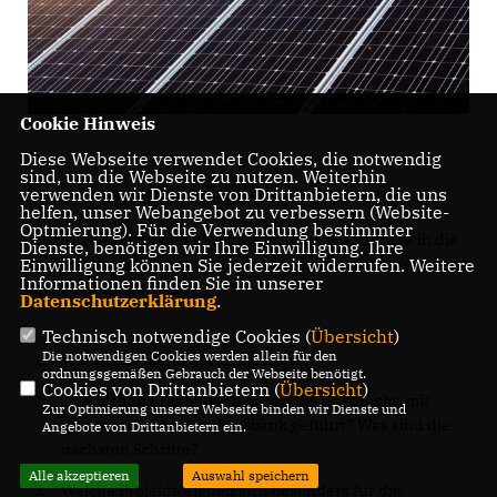
Cookie Hinweis
Diese Webseite verwendet Cookies, die notwendig
sind, um die Webseite zu nutzen. Weiterhin
Sehr geehrter Herr Oberbürgermeister Mast-Weisz,
verwenden wir Dienste von Drittanbietern, die uns
helfen, unser Webangebot zu verbessern (Website-
Optmierung). Für die Verwendung bestimmter
die CDU-Fraktion bittet Sie darum, folgende Anfrage in die
Dienste, benötigen wir Ihre Einwilligung. Ihre
Tagesordnung der oben genannten Sitzung aufzunehmen
Einwilligung können Sie jederzeit widerrufen. Weitere
Informationen finden Sie in unserer
und zu beantworten:
Datenschutzerklärung
.
Technisch notwendige Cookies (
Übersicht
)
Die notwendigen Cookies werden allein für den
Wie ist der Stand der Umsetzung?
ordnungsgemäßen Gebrauch der Webseite benötigt.
Cookies von Drittanbietern (
Übersicht
)
Zu welchen Ergebnissen haben die Gespräche mit
Zur Optimierung unserer Webseite binden wir Dienste und
Stadtsparkasse und Volksbank geführt? Was sind die
Angebote von Drittanbietern ein.
nächsten Schritte?
Alle akzeptieren
Auswahl speichern
Welche Projekte eignen sich besonders für die