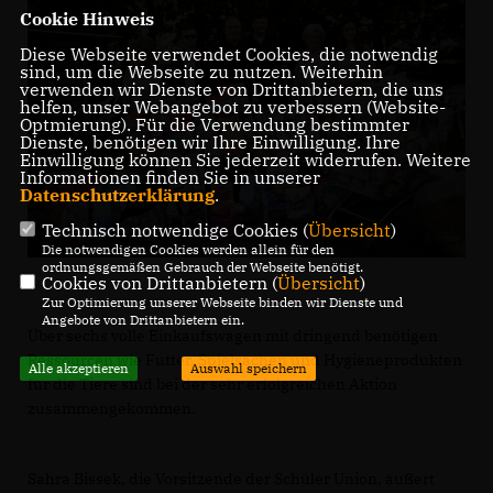
Cookie Hinweis
Diese Webseite verwendet Cookies, die notwendig
sind, um die Webseite zu nutzen. Weiterhin
verwenden wir Dienste von Drittanbietern, die uns
helfen, unser Webangebot zu verbessern (Website-
Optmierung). Für die Verwendung bestimmter
Dienste, benötigen wir Ihre Einwilligung. Ihre
Einwilligung können Sie jederzeit widerrufen. Weitere
Informationen finden Sie in unserer
Datenschutzerklärung
.
Technisch notwendige Cookies (
Übersicht
)
Die notwendigen Cookies werden allein für den
ordnungsgemäßen Gebrauch der Webseite benötigt.
Cookies von Drittanbietern (
Übersicht
)
Zur Optimierung unserer Webseite binden wir Dienste und
Angebote von Drittanbietern ein.
Über sechs volle Einkaufswagen mit dringend benötigen
Ressourcen wie Futter, Spielsachen und Hygieneprodukten
Alle akzeptieren
Auswahl speichern
für die Tiere sind bei der sehr erfolgreichen Aktion
zusammengekommen.
Sahra Bissek, die Vorsitzende der Schüler Union, äußert