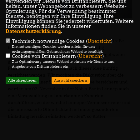
verwenden wir Dienste von Drittanbietern, die uns
helfen, unser Webangebot zu verbessern (Website-
Optmierung). Für die Verwendung bestimmter
Dienste, benötigen wir Ihre Einwilligung. Ihre
Einwilligung können Sie jederzeit widerrufen. Weitere
Informationen finden Sie in unserer
Datenschutzerklärung
.
Alle Verkehrsteilnehmer, die sich auf der Kölner Straße
Technisch notwendige Cookies (
Übersicht
)
Die notwendigen Cookies werden allein für den
bewegen, sollen grundsätzlich und vollständig
ordnungsgemäßen Gebrauch der Webseite benötigt.
gleichberechtigt werden, wobei die Vorfahrtsregel weiter
Cookies von Drittanbietern (
Übersicht
)
gültig ist. Auf Verkehrszeichen, Signalanlage und
Zur Optimierung unserer Webseite binden wir Dienste und
Angebote von Drittanbietern ein.
Fahrbahnmarkierungen soll nach dieser Idee künftig
verzichtet werden. Wir möchten die Diskussion über die
Alle akzeptieren
Auswahl speichern
Zukunft der Kölner Straße mit dieser Idee bereichern und
werden am 02. November in der Nobis-Bar in Lennep auch
eine Veranstaltung mit anerkannten Experten
durchführen, zu der wir die Lenneper Vereinsvertreter und
die interessierte Öffentlichkeit mit einer gesonderten
Einladung herzlich einladen werden“, so Kötter.