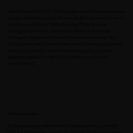
Die Remscheider CDU-Fraktion hat vor vielen Jahren schon
mal die niedersächsische Gemeinde Bohmte besucht, wo in
der Zeit von 2004 bis 2008 ein erstes Modellprojekt
durchgeführt wurde. Inzwischen finden sich weitere
gelungene Beispiele für eine Gemeinschaftsstraße. Wir
hoffen, dass uns in Lennep bald ähnlich Gutes gelingt und
wir dort die Lebens- und Aufenthaltsqualität spürbar
steigern können“, so der CDU-Fraktionsvorsitzende
abschließend.
Terminhinweis:
Im Rahmen einer öffentlichen Fraktionssitzung wird die
CDU am Donnerstag, den 02.11.2023 ab 19 Uhr zusammen