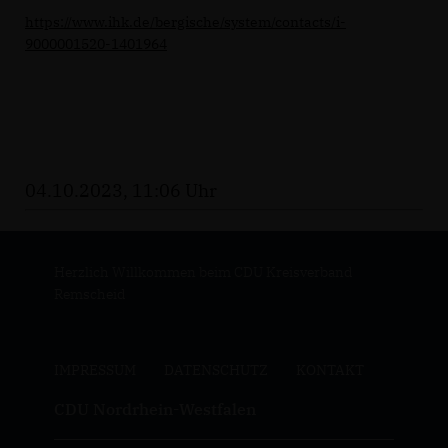
https://www.ihk.de/bergische/system/contacts/i-
9000001520-1401964
04.10.2023, 11:06 Uhr
Herzlich Willkommen beim CDU Kreisverband
Remscheid
IMPRESSUM
DATENSCHUTZ
KONTAKT
CDU Nordrhein-Westfalen