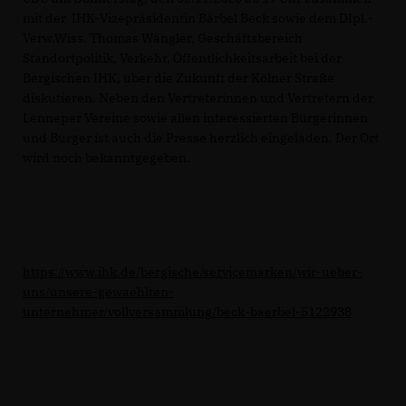
mit der IHK-Vizepräsidentin Bärbel Beck sowie dem DIpl.-
Verw.Wiss. Thomas Wängler, Geschäftsbereich
Standortpolitik, Verkehr, Öffentlichkeitsarbeit bei der
Bergischen IHK, über die Zukunft der Kölner Straße
diskutieren. Neben den Vertreterinnen und Vertretern der
Lenneper Vereine sowie allen interessierten Bürgerinnen
und Bürger ist auch die Presse herzlich eingeladen. Der Ort
wird noch bekanntgegeben.
https://www.ihk.de/bergische/servicemarken/wir-ueber-
uns/unsere-gewaehlten-
unternehmer/vollversammlung/beck-baerbel-5122938