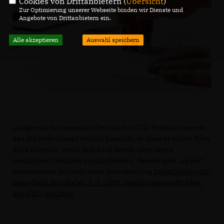
Cookies von Drittanbietern (
Übersicht
)
Zur Optimierung unserer Webseite binden wir Dienste und
Angebote von Drittanbietern ein.
Alle akzeptieren
Auswahl speichern
Aufgrund des massiven Drucks der CDU-Fraktion musste
das Stadtoberhaupt schnell handeln, so dass es schon Mitte
April mitteilte, er sei nun auch bereit, über einen
terminlosen Schalter nachzudenken. Besser spät, als nie“,
kommentiert Schmidt diese Entscheidung
https://www.cdu-
remscheid.de/lokalas_1_1_2530_Stadtspitze-greift-Idee-
der-CDU-auf.html
.