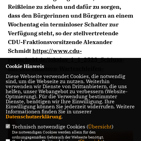
Reißleine zu ziehen und dafür zu sorgen,
dass den Bürgerinnen und Bürgern an einem
Wochentag ein terminloser Schalter zur
Verfügung steht, so der stellvertretende
CDU-Fraktionsvorsitzende Alexander
Schmidt
https://www.cdu-
remscheid.de/lokalas_1_1_2523_Schluss-
Cookie Hinweis
mit-den-endlosen-Warteschleifen-
Diese Webseite verwendet Cookies, die notwendig
Terminloser-Schalter-im-Buergeramt-an-
sind, um die Webseite zu nutzen. Weiterhin
einem-Wochentag.html
.
verwenden wir Dienste von Drittanbietern, die uns
helfen, unser Webangebot zu verbessern (Website-
Optmierung). Für die Verwendung bestimmter
Dienste, benötigen wir Ihre Einwilligung. Ihre
Einwilligung können Sie jederzeit widerrufen. Weitere
Informationen finden Sie in unserer
Datenschutzerklärung
.
Technisch notwendige Cookies (
Übersicht
)
Die notwendigen Cookies werden allein für den
ordnungsgemäßen Gebrauch der Webseite benötigt.