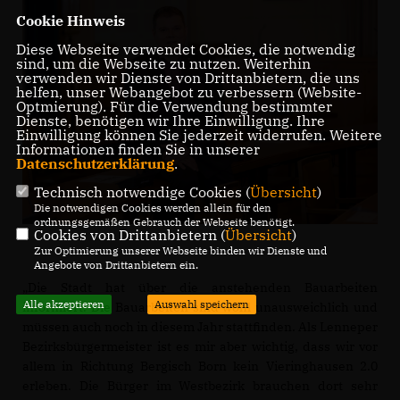
Cookie Hinweis
Diese Webseite verwendet Cookies, die notwendig
sind, um die Webseite zu nutzen. Weiterhin
verwenden wir Dienste von Drittanbietern, die uns
helfen, unser Webangebot zu verbessern (Website-
Optmierung). Für die Verwendung bestimmter
Dienste, benötigen wir Ihre Einwilligung. Ihre
Einwilligung können Sie jederzeit widerrufen. Weitere
Informationen finden Sie in unserer
Datenschutzerklärung
.
Technisch notwendige Cookies (
Übersicht
)
Die notwendigen Cookies werden allein für den
ordnungsgemäßen Gebrauch der Webseite benötigt.
Cookies von Drittanbietern (
Übersicht
)
Zur Optimierung unserer Webseite binden wir Dienste und
Angebote von Drittanbietern ein.
Die Stadt hat über die anstehenden Bauarbeiten
Alle akzeptieren
Auswahl speichern
informiert. Die Bauarbeiten sind wohl unausweichlich und
müssen auch noch in diesem Jahr stattfinden. Als Lenneper
Bezirksbürgermeister ist es mir aber wichtig, dass wir vor
allem in Richtung Bergisch Born kein Vieringhausen 2.0
erleben. Die Bürger im Westbezirk brauchen dort sehr