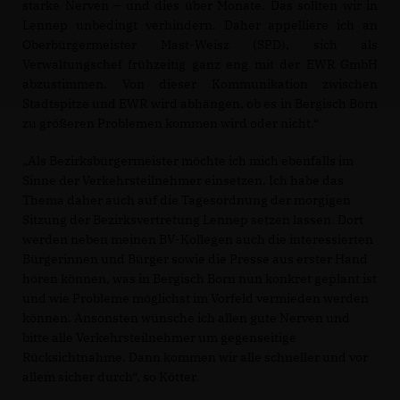
starke Nerven – und dies über Monate. Das sollten wir in
Lennep unbedingt verhindern. Daher appelliere ich an
Oberbürgermeister Mast-Weisz (SPD), sich als
Verwaltungschef frühzeitig ganz eng mit der EWR GmbH
abzustimmen. Von dieser Kommunikation zwischen
Stadtspitze und EWR wird abhängen, ob es in Bergisch Born
zu größeren Problemen kommen wird oder nicht.“
Als Bezirksbürgermeister möchte ich mich ebenfalls im
Sinne der Verkehrsteilnehmer einsetzen. Ich habe das
Thema daher auch auf die Tagesordnung der morgigen
Sitzung der Bezirksvertretung Lennep setzen lassen. Dort
werden neben meinen BV-Kollegen auch die interessierten
Bürgerinnen und Bürger sowie die Presse aus erster Hand
hören können, was in Bergisch Born nun konkret geplant ist
und wie Probleme möglichst im Vorfeld vermieden werden
können. Ansonsten wünsche ich allen gute Nerven und
bitte alle Verkehrsteilnehmer um gegenseitige
Rücksichtnahme. Dann kommen wir alle schneller und vor
allem sicher durch“, so Kötter.