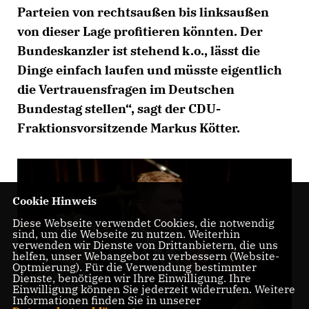
Parteien von rechtsaußen bis linksaußen
von dieser Lage profitieren könnten. Der
Bundeskanzler ist stehend k.o., lässt die
Dinge einfach laufen und müsste eigentlich
die Vertrauensfragen im Deutschen
Bundestag stellen“, sagt der CDU-
Fraktionsvorsitzende Markus Kötter.
Cookie Hinweis
Diese Webseite verwendet Cookies, die notwendig
sind, um die Webseite zu nutzen. Weiterhin
verwenden wir Dienste von Drittanbietern, die uns
helfen, unser Webangebot zu verbessern (Website-
Optmierung). Für die Verwendung bestimmter
Dienste, benötigen wir Ihre Einwilligung. Ihre
Einwilligung können Sie jederzeit widerrufen. Weitere
Informationen finden Sie in unserer