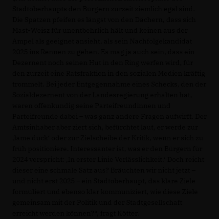
Stadtoberhaupts den Bürgern zurzeit ziemlich egal sind.
Die Spatzen pfeifen es längst von den Dächern, dass sich
Mast-Weisz für unentbehrlich hält und keinen aus der
Ampel als geeignet ansieht, als sein Nachfolgekandidat
2025 ins Rennen zu gehen. Es mag ja auch sein, dass ein
Dezernent noch seinen Hut in den Ring werfen wird, für
den zurzeit eine Ratsfraktion in den sozialen Medien kräftig
trommelt. Bei jeder Entgegennahme eines Schecks, den der
Sozialdezernent von der Landesregierung erhalten hat,
waren offenkundig seine Parteifreundinnen und
Parteifreunde dabei – was ganz andere Fragen aufwirft. Der
Amtsinhaber aber ziert sich, befürchtet laut, er werde zur
lame duck‘ oder zur Zielscheibe der Kritik, wenn er sich zu
früh positioniere. Interessanter ist, was er den Bürgern für
2024 verspricht: ‚In erster Linie Verlässlichkeit.‘ Doch reicht
dieser eine schmale Satz aus? Bräuchten wir nicht jetzt –
und nicht erst 2025 – ein Stadtoberhaupt, das klare Ziele
formuliert und ebenso klar kommuniziert, wie diese Ziele
gemeinsam mit der Politik und der Stadtgesellschaft
erreicht werden können?“, fragt Kötter.