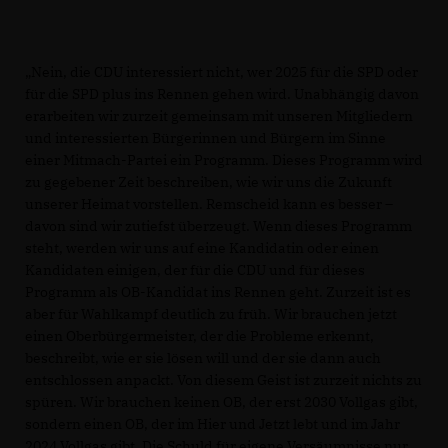
Nein, die CDU interessiert nicht, wer 2025 für die SPD oder
für die SPD plus ins Rennen gehen wird. Unabhängig davon
erarbeiten wir zurzeit gemeinsam mit unseren Mitgliedern
und interessierten Bürgerinnen und Bürgern im Sinne
einer Mitmach-Partei ein Programm. Dieses Programm wird
zu gegebener Zeit beschreiben, wie wir uns die Zukunft
unserer Heimat vorstellen. Remscheid kann es besser –
davon sind wir zutiefst überzeugt. Wenn dieses Programm
steht, werden wir uns auf eine Kandidatin oder einen
Kandidaten einigen, der für die CDU und für dieses
Programm als OB-Kandidat ins Rennen geht. Zurzeit ist es
aber für Wahlkampf deutlich zu früh. Wir brauchen jetzt
einen Oberbürgermeister, der die Probleme erkennt,
beschreibt, wie er sie lösen will und der sie dann auch
entschlossen anpackt. Von diesem Geist ist zurzeit nichts zu
spüren. Wir brauchen keinen OB, der erst 2030 Vollgas gibt,
sondern einen OB, der im Hier und Jetzt lebt und im Jahr
2024 Vollgas gibt. Die Schuld für eigene Versäumnisse nur