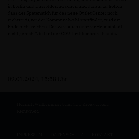
in Berlin und Düsseldorf zu sehen und darauf zu hoffen,
dass der Spatenstich für das neue Outlet Center noch
rechtzeitig vor der Kommunalwahl stattfindet, wird am
Ende nicht reichen. Das wird auch unserer Heimatstadt
nicht gerecht“, betont der CDU-Fraktionsvorsitzende.
09.01.2024, 15:58 Uhr
Herzlich Willkommen beim CDU Kreisverband
Remscheid
IMPRESSUM
DATENSCHUTZ
KONTAKT