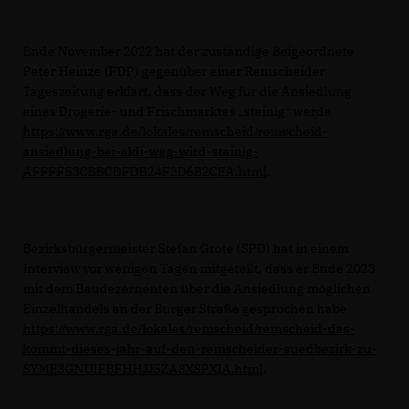
Ende November 2022 hat der zuständige Beigeordnete
Peter Heinze (FDP) gegenüber einer Remscheider
Tageszeitung erklärt, dass der Weg für die Ansiedlung
eines Drogerie- und Frischmarktes „steinig“ werde
https://www.rga.de/lokales/remscheid/remscheid-
ansiedlung-bei-aldi-weg-wird-steinig-
AFFFF53CBBCDFDB24F2D6B2CEA.html
.
Bezirksbürgermeister Stefan Grote (SPD) hat in einem
Interview vor wenigen Tagen mitgeteilt, dass er Ende 2023
mit dem Baudezernenten über die Ansiedlung möglichen
Einzelhandels an der Burger Straße gesprochen habe
https://www.rga.de/lokales/remscheid/remscheid-das-
kommt-dieses-jahr-auf-den-remscheider-suedbezirk-zu-
SYME3GNUIFBFHHJJ5ZA3XSPXIA.html
.