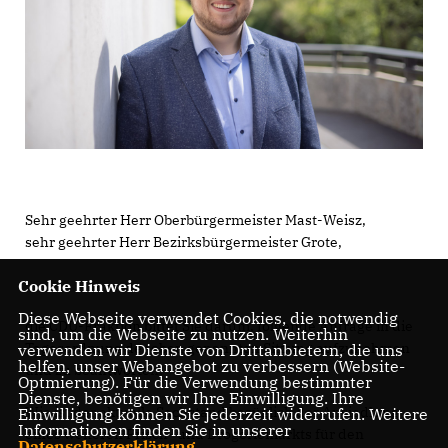
Sehr geehrter Herr Oberbürgermeister Mast-Weisz,
sehr geehrter Herr Bezirksbürgermeister Grote,
Cookie Hinweis
Diese Webseite verwendet Cookies, die notwendig
die CDU-Fraktion bittet Sie darum, folgende Anfrage in die
sind, um die Webseite zu nutzen. Weiterhin
Tagesordnung der oben genannten Sitzung aufzunehmen
verwenden wir Dienste von Drittanbietern, die uns
helfen, unser Webangebot zu verbessern (Website-
und zu beantworten:
Optmierung). Für die Verwendung bestimmter
Dienste, benötigen wir Ihre Einwilligung. Ihre
Wie ist der aktuelle Sachstand bezüglich der Ansiedlung
Einwilligung können Sie jederzeit widerrufen. Weitere
Informationen finden Sie in unserer
eines weiteren Frisch- und Drogeriemarkts für den
Datenschutzerklärung
.