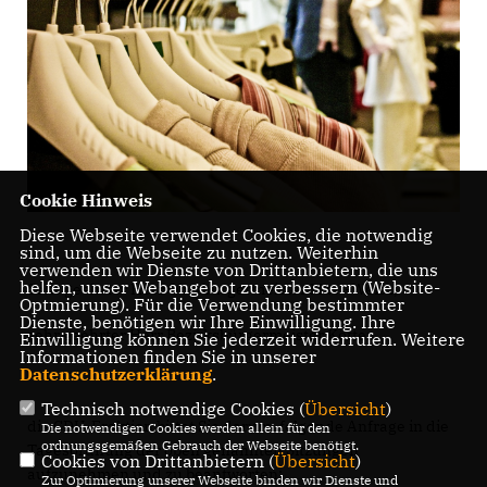
Cookie Hinweis
Diese Webseite verwendet Cookies, die notwendig
sind, um die Webseite zu nutzen. Weiterhin
verwenden wir Dienste von Drittanbietern, die uns
helfen, unser Webangebot zu verbessern (Website-
Sehr geehrter Herr Oberbürgermeister Mast-Weisz,
Optmierung). Für die Verwendung bestimmter
Dienste, benötigen wir Ihre Einwilligung. Ihre
sehr geehrter Herr Bezirksbürgermeister Kötter,
Einwilligung können Sie jederzeit widerrufen. Weitere
Informationen finden Sie in unserer
Datenschutzerklärung
.
Technisch notwendige Cookies (
Übersicht
)
die CDU-Fraktion bittet Sie darum, folgende Anfrage in die
Die notwendigen Cookies werden allein für den
ordnungsgemäßen Gebrauch der Webseite benötigt.
Tagesordnung der oben genannten Sitzungen
Cookies von Drittanbietern (
Übersicht
)
aufzunehmen und zu beantworten:
Zur Optimierung unserer Webseite binden wir Dienste und