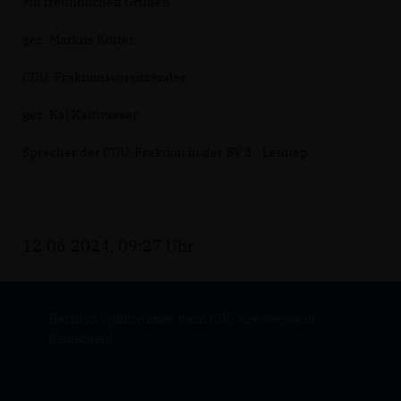
Mit freundlichen Grüßen
gez. Markus Kötter
CDU-Fraktionsvorsitzender
gez. Kai Kaltwasser
Sprecher der CDU-Fraktion in der BV 3 - Lennep
12.06.2024, 09:27 Uhr
Herzlich Willkommen beim CDU Kreisverband
Remscheid