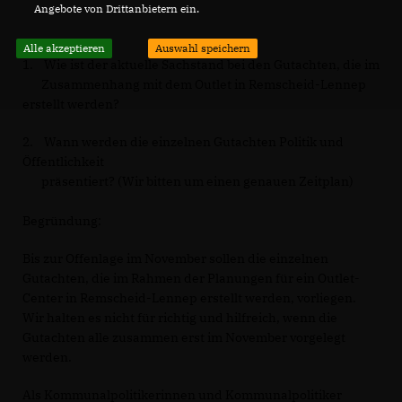
Angebote von Drittanbietern ein.
Alle akzeptieren
Auswahl speichern
1. Wie ist der aktuelle Sachstand bei den Gutachten, die im
Zusammenhang mit dem Outlet in Remscheid-Lennep
erstellt werden?
2. Wann werden die einzelnen Gutachten Politik und
Öffentlichkeit
präsentiert? (Wir bitten um einen genauen Zeitplan)
Begründung:
Bis zur Offenlage im November sollen die einzelnen
Gutachten, die im Rahmen der Planungen für ein Outlet-
Center in Remscheid-Lennep erstellt werden, vorliegen.
Wir halten es nicht für richtig und hilfreich, wenn die
Gutachten alle zusammen erst im November vorgelegt
werden.
Als Kommunalpolitikerinnen und Kommunalpolitiker