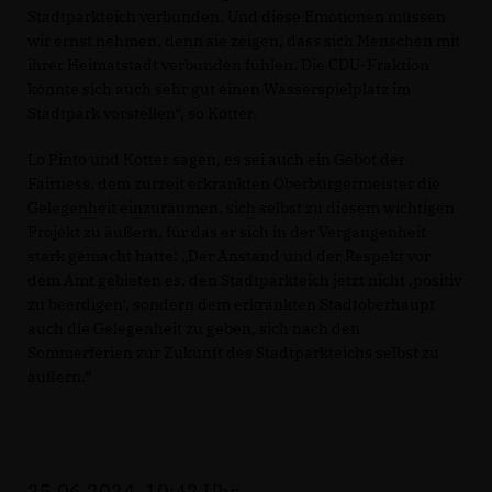
Stadtparkteich verbunden. Und diese Emotionen müssen
wir ernst nehmen, denn sie zeigen, dass sich Menschen mit
ihrer Heimatstadt verbunden fühlen. Die CDU-Fraktion
könnte sich auch sehr gut einen Wasserspielplatz im
Stadtpark vorstellen“, so Kötter.
Lo Pinto und Kötter sagen, es sei auch ein Gebot der
Fairness, dem zurzeit erkrankten Oberbürgermeister die
Gelegenheit einzuräumen, sich selbst zu diesem wichtigen
Projekt zu äußern, für das er sich in der Vergangenheit
stark gemacht hatte: „Der Anstand und der Respekt vor
dem Amt gebieten es, den Stadtparkteich jetzt nicht ‚positiv
zu beerdigen‘, sondern dem erkrankten Stadtoberhaupt
auch die Gelegenheit zu geben, sich nach den
Sommerferien zur Zukunft des Stadtparkteichs selbst zu
äußern.“
25.06.2024, 10:42 Uhr