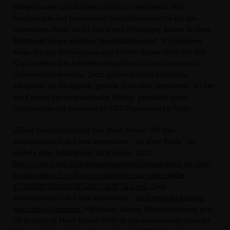
Bürgerinnen und Bürgern nicht zu vermitteln. Wir
brauchen in der Innenstadt Identifikationsorte für die
Menschen. Viele, nicht nur ältere Mitbürger, sehen in dem
Stadtpark einen solchen Identifikationsort. Wir müssen
diese Bürger mitnehmen und dürfen ihnen nicht vor den
Kopf stoßen. Die Aufenthaltsqualität in der Innenstadt
muss erhöht werden. Dazu gehören auch kühlende
Elemente im Stadtpark, gerade in heißen Sommern“, so der
am Freitag der vergangenen Woche gewählte neue
Vorsitzende der Innenstadt-CDU Francesco Lo Pinto.
Klare Marschrichtung von Mast-Weisz. OB: Der
Stadtparkteich soll neu entstehen – an alter Stelle“, so
lautete eine Schlagzeile im Sommer 2021
https://www.rga.de/lokales/remscheid/remscheid-ob-der-
stadtparkteich-soll-neu-entstehen-an-alter-stelle-
672D3B3C5FD6375F5AF7CA2F7A.html
: „Der
Stadtparkteich soll neu entstehen –
und zwar an seinem
bisherigen Standort
. Mit dieser klaren Marschrichtung geht
OB Burkhard Mast-Weisz (SPD) in die kommunalpolitische