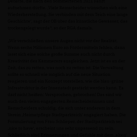
Debatte, die nach den Sommerferien 2021 Fahrt
aufnehmen dürfte. ‚Viele Remscheider wünschen sich eine
Wiederherstellung. Sie verbinden mit dem Teich eine lange
Geschichte‘, sagt der OB über das künstliche Gewässer, das
trockengelegt wurde“, so der RGA damals.
Wir verschließen unsere Augen nicht vor der Realität.
Wenn sechs Millionen Euro an Fördermitteln fehlen, dann
lässt sich eine solche große Summe auch nicht durch
Kreativität des Kämmerers ausgleichen. Jetzt ist es an der
Zeit, das zu retten, was noch zu retten ist. Die Verwaltung
sollte so schnell wie möglich auf die neue Situation
reagieren und ein Konzept vorstellen, wie die blau-grüne
Infrastruktur in der Innenstadt gestärkt werden kann. Es
darf nicht heißen: Versprochen, gebrochen! Das sind wir
auch den vielen engagierten Remscheiderinnen und
Remscheidern schuldig, die sich unter anderem in dem
Verein ‚Heimatpflege Stadtparkteich‘ engagiert haben. Die
Formulierung von Frau Schlieper, der Stadtparkteich sei
nice to have‘, erscheint uns sehr unpassend zu sein.
Schließlich sind Erinnerungen und Gefühle mit dem ‚alten‘