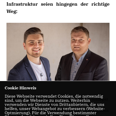
Infrastruktur seien hingegen der richtige
Weg:
Cookie Hinweis
Diese Webseite verwendet Cookies, die notwendig
Aus Sicht der stellvertretenden Bürgermeisterin Schlieper
sind, um die Webseite zu nutzen. Weiterhin
verwenden wir Dienste von Drittanbietern, die uns
(Grüne) soll das Projekt Stadtparkteich ‚positiv‘ beerdigt
helfen, unser Webangebot zu verbessern (Website-
werden. Abgesehen von der seltsamen Formulierung, denn
Optmierung). Für die Verwendung bestimmter