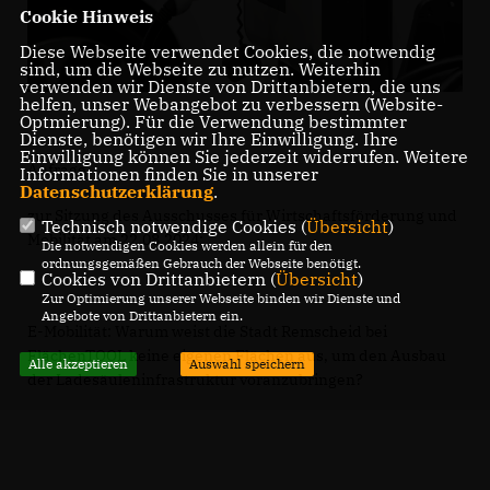
Cookie Hinweis
Diese Webseite verwendet Cookies, die notwendig
sind, um die Webseite zu nutzen. Weiterhin
verwenden wir Dienste von Drittanbietern, die uns
helfen, unser Webangebot zu verbessern (Website-
Optmierung). Für die Verwendung bestimmter
Dienste, benötigen wir Ihre Einwilligung. Ihre
Einwilligung können Sie jederzeit widerrufen. Weitere
Anfrage
Informationen finden Sie in unserer
Datenschutzerklärung
.
zur Sitzung des Ausschusses für Wirtschaftsförderung und
Technisch notwendige Cookies (
Übersicht
)
Mobilität am 22.08.2024:
Die notwendigen Cookies werden allein für den
ordnungsgemäßen Gebrauch der Webseite benötigt.
Cookies von Drittanbietern (
Übersicht
)
Zur Optimierung unserer Webseite binden wir Dienste und
Angebote von Drittanbietern ein.
E-Mobilität: Warum weist die Stadt Remscheid bei
FlächenTOOL keine eigenen Flächen aus, um den Ausbau
Alle akzeptieren
Auswahl speichern
der Ladesäuleninfrastruktur voranzubringen?