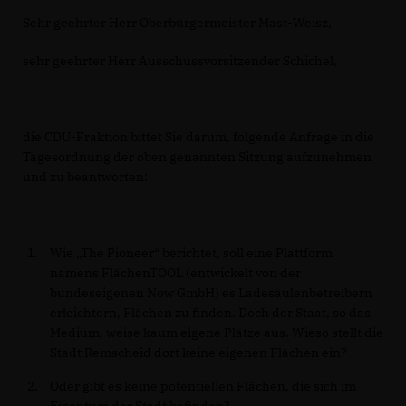
Sehr geehrter Herr Oberbürgermeister Mast-Weisz,
sehr geehrter Herr Ausschussvorsitzender Schichel,
die CDU-Fraktion bittet Sie darum, folgende Anfrage in die
Tagesordnung der oben genannten Sitzung aufzunehmen
und zu beantworten:
Wie „The Pioneer“ berichtet, soll eine Plattform
namens FlächenTOOL (entwickelt von der
bundeseigenen Now GmbH) es Ladesäulenbetreibern
erleichtern, Flächen zu finden. Doch der Staat, so das
Medium, weise kaum eigene Plätze aus. Wieso stellt die
Stadt Remscheid dort keine eigenen Flächen ein?
Oder gibt es keine potentiellen Flächen, die sich im
Eigentum der Stadt befinden?