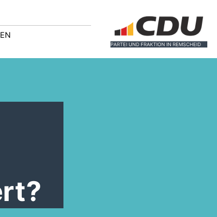
GEN
ert?