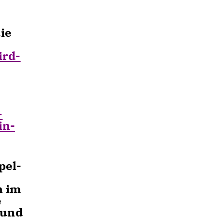
ie
ird-
-
in-
pel-
n im
e
 und