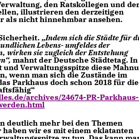
 Verwaltung, den Ratskollegen und de
llen, illustrieren den derzeitigen
ir als nicht hinnehmbar ansehen.
 Sicherheit.
Indem sich die Städte für d
eundlichen Lebens- umfeldes der
, wirken sie zugleich der Entstehung
n“,
mahnt der Deutsche Städtetag. In
 und Verwaltungsspitze diese Mahn
en, wenn man sich die Zustände im
 das Parkhaus doch schon 2018 für die
aftsfähig“
les.de/archives/24674-PR-Parkhaus-
-werden.html
ann deutlich mehr bei den Themen
r haben wir es mit einem eklatanten
waltungsspitze zu tun. Das kann ma