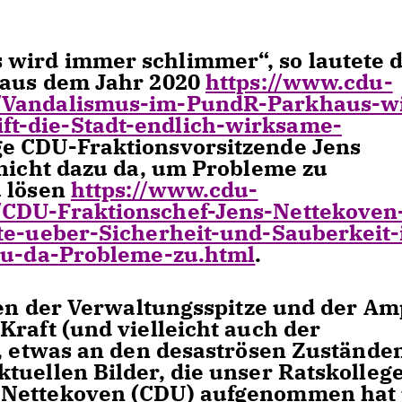
ird immer schlimmer“, so lautete d
 aus dem Jahr 2020
https://www.cdu-
5/Vandalismus-im-PundR-Parkhaus-w
t-die-Stadt-endlich-wirksame-
ge CDU-Fraktionsvorsitzende Jens
 nicht dazu da, um Probleme zu
u lösen
https://www.cdu-
/CDU-Fraktionschef-Jens-Nettekoven
te-ueber-Sicherheit-und-Sauberkeit-
azu-da-Probleme-zu.html
.
lten der Verwaltungsspitze und der Am
Kraft (und vielleicht auch der
), etwas an den desaströsen Zustände
tuellen Bilder, die unser Ratskolleg
 Nettekoven (CDU) aufgenommen hat