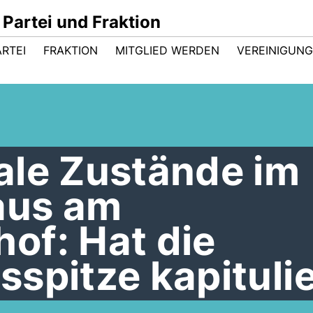
Partei und Fraktion
ARTEI
FRAKTION
MITGLIED WERDEN
VEREINIGUN
ale Zustände im
aus am
of: Hat die
spitze kapituli