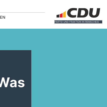
GEN
 Was