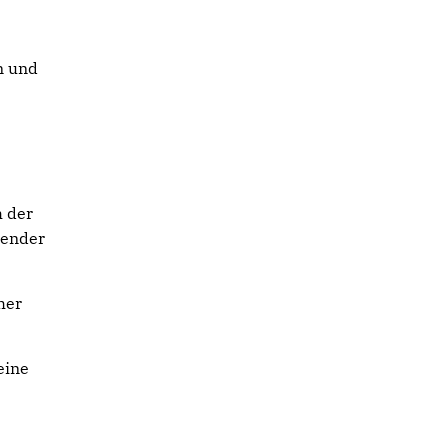
n und
h der
hender
her
eine