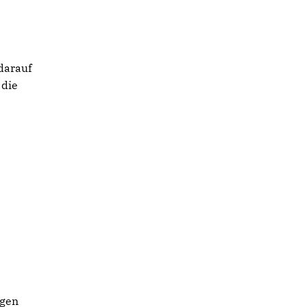
darauf
 die
ngen