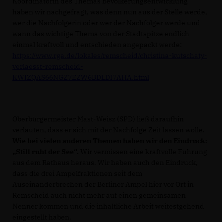
Koordinatorin des Themas Bevölkerungsentwicklung
haben wir nachgefragt, was denn nun aus der Stelle werde,
wer die Nachfolgerin oder wer der Nachfolger werde und
wann das wichtige Thema von der Stadtspitze endlich
einmal kraftvoll und entschieden angepackt werde:
https://www.rga.de/lokales/remscheid/christina-kutschaty-
verlaesst-remscheid-
KWIZQAS66NGZ7EZW6BDLDI7AHA.html
Oberbürgermeister Mast-Weisz (SPD) ließ daraufhin
verlauten, dass er sich mit der Nachfolge Zeit lassen wolle.
Wie bei vielen anderen Themen haben wir den Eindruck:
Still ruht der See“.
Wir vermissen eine kraftvolle Führung
aus dem Rathaus heraus. Wir haben auch den Eindruck,
dass die drei Ampelfraktionen seit dem
Auseinanderbrechen der Berliner Ampel hier vor Ort in
Remscheid auch nicht mehr auf einen gemeinsamen
Nenner kommen und die inhaltliche Arbeit weitestgehend
eingestellt haben.