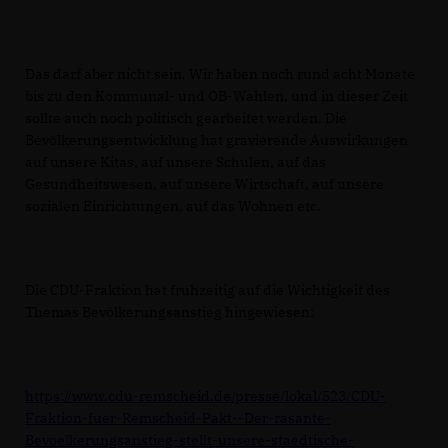
Das darf aber nicht sein. Wir haben noch rund acht Monate
bis zu den Kommunal- und OB-Wahlen, und in dieser Zeit
sollte auch noch politisch gearbeitet werden. Die
Bevölkerungsentwicklung hat gravierende Auswirkungen
auf unsere Kitas, auf unsere Schulen, auf das
Gesundheitswesen, auf unsere Wirtschaft, auf unsere
sozialen Einrichtungen, auf das Wohnen etc.
Die CDU-Fraktion hat frühzeitig auf die Wichtigkeit des
Themas Bevölkerungsanstieg hingewiesen:
https://www.cdu-remscheid.de/presse/lokal/523/CDU-
Fraktion-fuer-Remscheid-Pakt--Der-rasante-
Bevoelkerungsanstieg-stellt-unsere-staedtische-