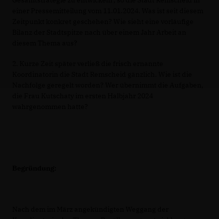
Gesamtstrategie zu entwickeln‘, so die Stadt Remscheid in
einer Pressemitteilung vom 11.01.2024. Was ist seit diesem
Zeitpunkt konkret geschehen? Wie sieht eine vorläufige
Bilanz der Stadtspitze nach über einem Jahr Arbeit an
diesem Thema aus?
2. Kurze Zeit später verließ die frisch ernannte
Koordinatorin die Stadt Remscheid gänzlich. Wie ist die
Nachfolge geregelt worden? Wer übernimmt die Aufgaben,
die Frau Kutschaty im ersten Halbjahr 2024
wahrgenommen hatte?
Begründung:
Nach dem im März angekündigten Weggang der