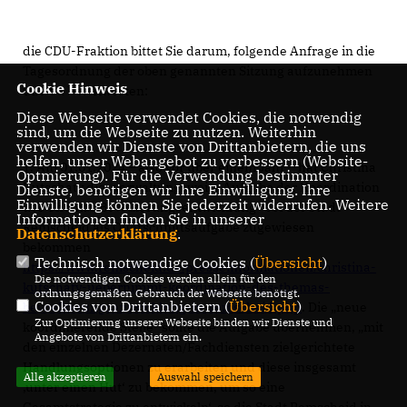
die CDU-Fraktion bittet Sie darum, folgende Anfrage in die
Tagesordnung der oben genannten Sitzung aufzunehmen
Cookie Hinweis
und zu beantworten:
Diese Webseite verwendet Cookies, die notwendig
sind, um die Webseite zu nutzen. Weiterhin
verwenden wir Dienste von Drittanbietern, die uns
helfen, unser Webangebot zu verbessern (Website-
1. Am 01.01.2024 – also vor über einem Jahr – hat Christina
Optmierung). Für die Verwendung bestimmter
Kutschaty die „verwaltungsweite Aufgabe der Koordination
Dienste, benötigen wir Ihre Einwilligung. Ihre
Einwilligung können Sie jederzeit widerrufen. Weitere
des Themas Bevölkerungsentwicklung“ bei der Stadt
Informationen finden Sie in unserer
Remscheid als Querschnittsaufgabe zugewiesen
Datenschutzerklärung
.
bekommen
Technisch notwendige Cookies (
Übersicht
)
https://www.remscheid.de/presseinformationen/christina-
Die notwendigen Cookies werden allein für den
kutschaty-uebernimmt-koordination-des-themas-
ordnungsgemäßen Gebrauch der Webseite benötigt.
Cookies von Drittanbietern (
Übersicht
)
bevoelkerungsentwicklung-in-remscheid.php
. Die „neue
Zur Optimierung unserer Webseite binden wir Dienste und
koordinierende Stelle“ sollte die Aufgabe übernehmen, „mit
Angebote von Drittanbietern ein.
den einzelnen Dezernaten/Fachdiensten zielgerichtete
Handlungsoptionen zu erarbeiten und diese insgesamt
Alle akzeptieren
Auswahl speichern
unter einen Hut‘ zu bekommen, um so eine