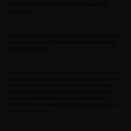
Infrastruktur-vor-riesige-Herausforderungen--Wir-
schaff.html
https://www.cdu-remscheid.de/news/lokal/2822/Welche-
Auswirkungen-hat-die-Bevoelkerungsentwicklung-auf-
die-Schulpolitik.html
Mit unserer Anfrage wollen wir das Thema wieder in den
Fokus der Öffentlichkeit rücken. Remscheid kann es besser
und Remscheid muss es auch besser machen als bisher,
wenn wir unsere Infrastruktur fit machen möchten für
immer mehr Remscheiderinnen und Remscheider. Für
mehr Einwohner unserer Stadt müssen wir mehr tun als
bisher, nicht weniger.