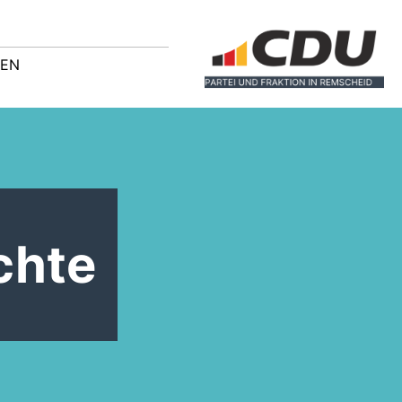
GEN
chte