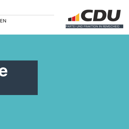
GEN
e