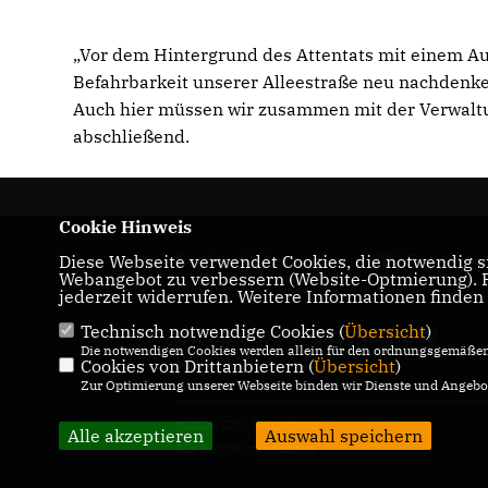
Vor dem Hintergrund des Attentats mit einem A
Befahrbarkeit unserer Alleestraße neu nachdenke
Auch hier müssen wir zusammen mit der Verwaltun
abschließend.
Cookie Hinweis
Diese Webseite verwendet Cookies, die notwendig si
Herzlich Willkommen beim CDU Kreisverba
Webangebot zu verbessern (Website-Optmierung). Fü
Remscheid
jederzeit widerrufen. Weitere Informationen finden
Technisch notwendige Cookies (
Übersicht
)
IMPRESSUM
DATENSCHUTZ
Die notwendigen Cookies werden allein für den ordnungsgemäßen 
KONTAKT
Cookies von Drittanbietern (
Übersicht
)
Zur Optimierung unserer Webseite binden wir Dienste und Angebot
@2026 CDU Remscheid
Alle akzeptieren
Auswahl speichern
Alle Rechte vorbehalten.