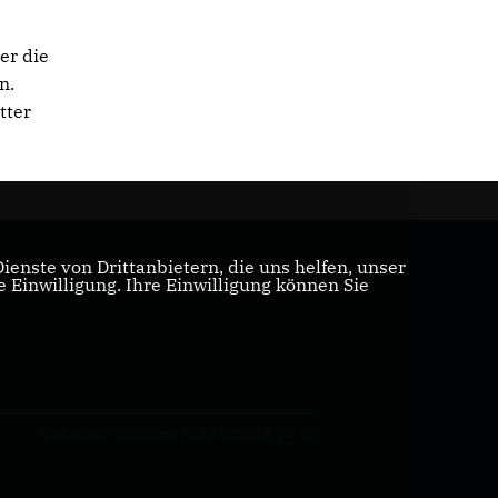
er die
n.
tter
enste von Drittanbietern, die uns helfen, unser
Einwilligung. Ihre Einwilligung können Sie
Realisation: Sharkness Media GmbH & Co. KG