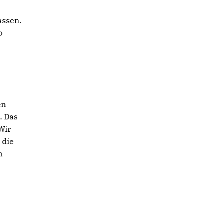
assen.
o
en
. Das
Wir
 die
n