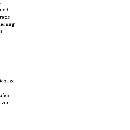
.
 und
ratie
ierung‘
ht
ichtige
rufen
n von