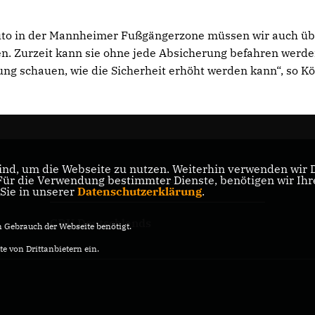
uto in der Mannheimer Fußgängerzone müssen wir auch üb
n. Zurzeit kann sie ohne jede Absicherung befahren werde
g schauen, wie die Sicherheit erhöht werden kann“, so Kö
nd, um die Webseite zu nutzen. Weiterhin verwenden wir Di
nd
r die Verwendung bestimmter Dienste, benötigen wir Ihre 
CDU Nordrhein-Westfalen
 Sie in unserer
Datenschutzerklärung
.
CDU Deutschlands
Gebrauch der Webseite benötigt.
e von Drittanbietern ein.