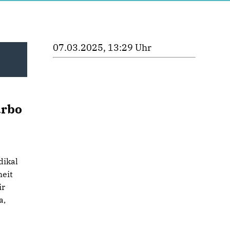
07.03.2025, 13:29 Uhr
urbo
dikal
heit
ir
a,