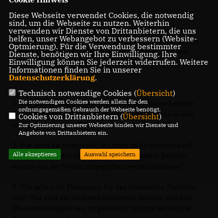
Diese Webseite verwendet Cookies, die notwendig
sind, um die Webseite zu nutzen. Weiterhin
verwenden wir Dienste von Drittanbietern, die uns
Frau Dr. Gisela Parak ist seit einigen Monaten die neue
helfen, unser Webangebot zu verbessern (Website-
Fachdienstleiterin des Historischen Zentrums. Wir wollen
Optmierung). Für die Verwendung bestimmter
ihr mit dieser Anfrage die Gelegenheit geben, sich den
Dienste, benötigen wir Ihre Einwilligung. Ihre
Einwilligung können Sie jederzeit widerrufen. Weitere
Mitgliedern des Stadtrates vorzustellen:
Informationen finden Sie in unserer
Datenschutzerklärung
.
Technisch notwendige Cookies (
Übersicht
)
Die notwendigen Cookies werden allein für den
1. Wie fällt eine erste Leistungsbilanz der neuen Leiterin
ordnungsgemäßen Gebrauch der Webseite benötigt.
des Fachdienstes 1.48 aus? Welche Ziele konnten in den
Cookies von Drittanbietern (
Übersicht
)
ersten Monaten der Tätigkeit umgesetzt werden?
Zur Optimierung unserer Webseite binden wir Dienste und
Angebote von Drittanbietern ein.
2. Wie sieht die personelle Situation im Fachdienst aus?
Alle akzeptieren
Auswahl speichern
Gibt es seitens der Mitarbeitenden besondere Bedarfe,
welche von der Politik aufgegriffen werden könnten?
3. Wie sehen die Planungen für das Historische Zentrum
aus? Was sind die nächsten konkreten Schritte, um den
Museumskomplex neu zu gestalten? Konnte bereits die