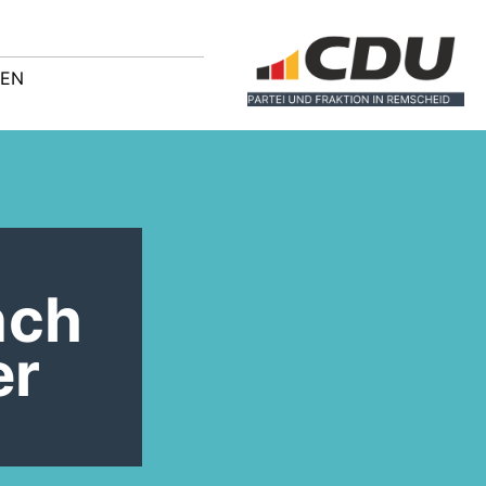
GEN
nch
er