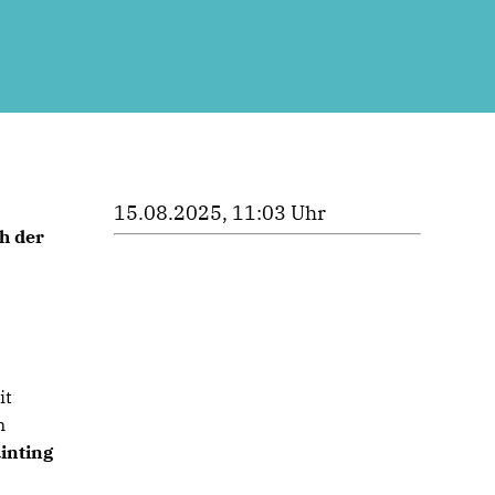
15.08.2025, 11:03 Uhr
h der
it
n
inting