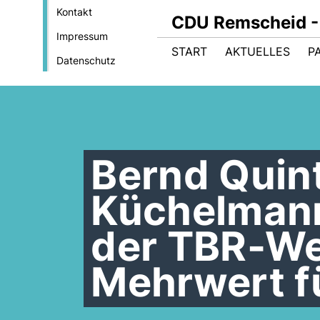
Kontakt
CDU Remscheid - 
Impressum
START
AKTUELLES
P
Datenschutz
Bernd Quint
Küchelmann
der TBR-Web
Mehrwert fü