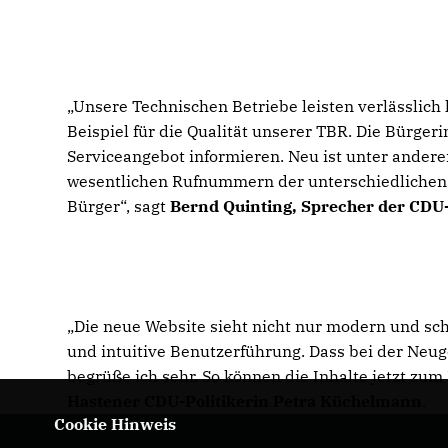
Unsere Technischen Betriebe leisten verlässlich 
Beispiel für die Qualität unserer TBR. Die Bürge
Serviceangebot informieren. Neu ist unter andere
wesentlichen Rufnummern der unterschiedlichen B
Bürger“, sagt
Bernd Quinting, Sprecher der CDU
Die neue Website sieht nicht nur modern und schi
und intuitive Benutzerführung. Dass bei der Neug
begrüße ich sehr. So können die Inhalte jetzt zum
Hastener CDU-Politikerin Petra Küchelmann
.
Cookie Hinweis