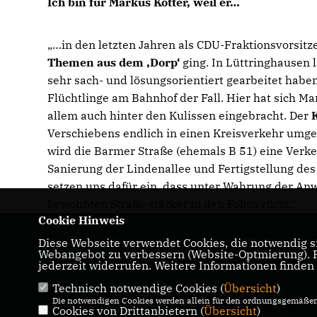
Ich bin für Markus Kötter, weil er
in den letzten Jahren als CDU-Fraktionsvorsit
Themen aus dem ‚Dorp‘
ging. In Lüttringhausen l
sehr sach- und lösungsorientiert gearbeitet haben
Flüchtlinge am Bahnhof der Fall. Hier hat sich M
allem auch hinter den Kulissen eingebracht. Der
Verschiebens endlich in einen Kreisverkehr umge
wird die Barmer Straße (ehemals B 51) eine Verke
Sanierung der Lindenallee und Fertigstellung de
setzen uns dafür ein, dass unter Wahrung der An
bewohnten Straße stärker in den Fokus rückt.“
Cookie Hinweis
Diese Webseite verwendet Cookies, die notwendig si
Herzlich Willkommen beim CDU Kreisverba
Webangebot zu verbessern (Website-Optmierung). Fü
Remscheid
jederzeit widerrufen. Weitere Informationen finden
Technisch notwendige Cookies (
Übersicht
)
IMPRESSUM
DATENSCHUTZ
Die notwendigen Cookies werden allein für den ordnungsgemäßen 
KONTAKT
Cookies von Drittanbietern (
Übersicht
)