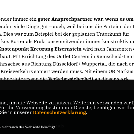
zender immer ein
guter Ansprechpartner war, wenn es um
aufen viele Dinge gut – auch, weil bei uns die Parteien der 
. Dies war zum Beispiel bei der geplanten Unterkunft für
arkus Kötter als Fraktionsvorsitzender immer konstruktiv u
Knotenpunkt Kreuzung Eisernstein
wird nach Jahrzenten 
baut. Mit Errichtung des Outlet Centers in Remscheid-Len
hrsachse aus Richtung Düsseldorf / Wuppertal, die nach er
s Kreisverkehrs saniert werden muss. Mit einem OB Markus
wohnerinteressen die
Verkehrssicherheit
an dieser stark
nd, um die Webseite zu nutzen. Weiterhin verwenden wir Di
nd
r die Verwendung bestimmter Dienste, benötigen wir Ihre 
CDU Nordrhein-Westfalen
 Sie in unserer
Datenschutzerklärung
.
CDU Deutschlands
Gebrauch der Webseite benötigt.