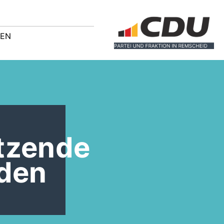
GEN
tzende
 den