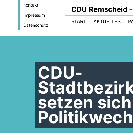
Kontakt
CDU Remscheid - 
Impressum
START
AKTUELLES
P
Datenschutz
CDU-
Stadtbezir
setzen sic
Politikwech