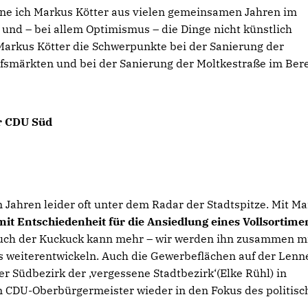
ne ich Markus Kötter aus vielen gemeinsamen Jahren im
t und – bei allem Optimismus – die Dinge nicht künstlich
Markus Kötter die Schwerpunkte bei der Sanierung der
fsmärkten und bei der Sanierung der Moltkestraße im Ber
er CDU Süd
 Jahren leider oft unter dem Radar der Stadtspitze. Mit M
mit Entschiedenheit für die Ansiedlung eines Vollsortime
uch der Kuckuck kann mehr – wir werden ihn zusammen m
s weiterentwickeln. Auch die Gewerbeflächen auf der Lenn
er Südbezirk der ‚vergessene Stadtbezirk‘(Elke Rühl) in
 CDU-Oberbürgermeister wieder in den Fokus des politisc