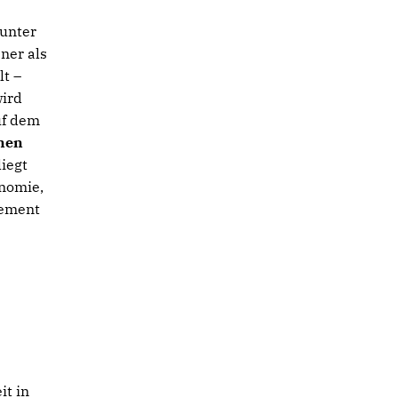
 unter
ner als
lt –
ird
uf dem
ünen
liegt
onomie,
gement
it in