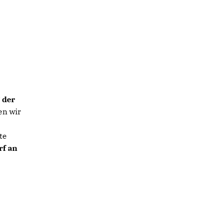
 der
en wir
te
rf an