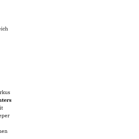
eich
arkus
nters
it
eper
hen