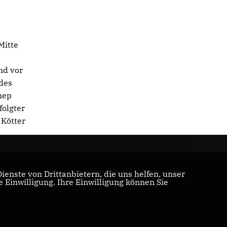
Mitte
nd vor
des
nep
folgter
 Kötter
enste von Drittanbietern, die uns helfen, unser
Einwilligung. Ihre Einwilligung können Sie