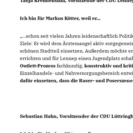
Tanja Kreimendahl, Vorsitzende der CDU Lenne
Ich bin für Markus Kötter, weil er
schon seit vielen Jahren leidenschaftlich Politi
Ziele: Er wird dem Ärztemangel aktiv entgegenwi
schönen Stadtteil einsetzen. Außerdem möchte e
errichten und für Lennep einen Jugendplatz schaf
Outlett-Prozess
fachkundig,
konstruktiv und krit
Einzelhandels- und Nahversorgungsbereich entwi
dafür einsetzen, dass die Raser- und Poserszen
Sebastian Hahn, Vorsitzender der CDU Lüttring