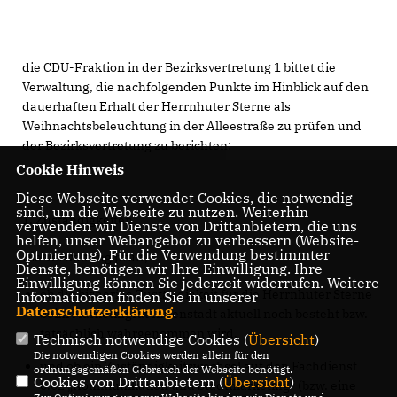
die CDU-Fraktion in der Bezirksvertretung 1 bittet die
Verwaltung, die nachfolgenden Punkte im Hinblick auf den
dauerhaften Erhalt der Herrnhuter Sterne als
Weihnachtsbeleuchtung in der Alleestraße zu prüfen und
der Bezirksvertretung zu berichten:
Cookie Hinweis
Diese Webseite verwendet Cookies, die notwendig
sind, um die Webseite zu nutzen. Weiterhin
1. Zuständigkeiten
verwenden wir Dienste von Drittanbietern, die uns
helfen, unser Webangebot zu verbessern (Website-
Optmierung). Für die Verwendung bestimmter
Die Verwaltung prüft,
Dienste, benötigen wir Ihre Einwilligung. Ihre
Einwilligung können Sie jederzeit widerrufen. Weitere
ob die bisherige Zuständigkeit für die Herrnhuter Sterne
Informationen finden Sie in unserer
Datenschutzerklärung
.
beim Marketingrat Innenstadt aktuell noch besteht bzw.
tatsächlich wahrgenommen wird,
Technisch notwendige Cookies (
Übersicht
)
Die notwendigen Cookies werden allein für den
und ob ein Zuständigkeitswechsel auf den Fachdienst
ordnungsgemäßen Gebrauch der Webseite benötigt.
Cookies von Drittanbietern (
Übersicht
)
0.02 „Kommunikation und Stadtmarketing“ (bzw. eine