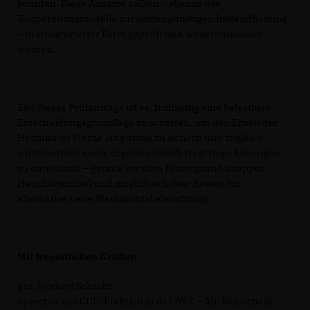
konnten. Diese Ansätze sollten – ebenso wie
Kooperationsmodelle zur kostengünstigen Instandhaltung
– in strukturierter Form geprüft und weiterentwickelt
werden.
Ziel dieses Prüfantrags ist es, frühzeitig eine belastbare
Entscheidungsgrundlage zu schaffen, um den Erhalt der
Herrnhuter Sterne langfristig zu sichern und zugleich
wirtschaftlich sowie organisatorisch tragfähige Lösungen
zu entwickeln – gerade vor dem Hintergrund knapper
Haushaltsmittel und möglicher hoher Kosten für
alternative/neue Weihnachtsbeleuchtung.
Mit freundlichen Grüßen
gez. Norbert Schmitz
Sprecher der CDU-Fraktion in der BV 1 – Alt-Remscheid