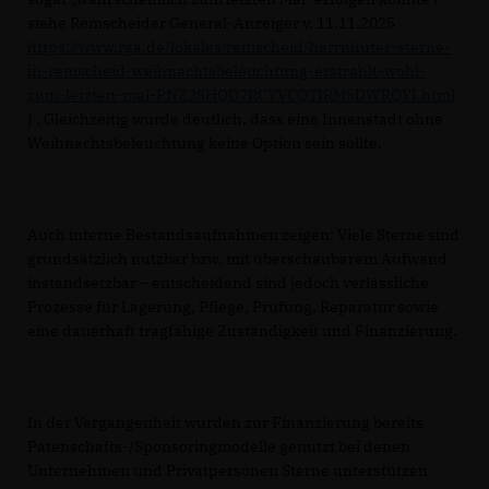
siehe Remscheider General-Anzeiger v. 11.11.2025
https://www.rga.de/lokales/remscheid/herrnhuter-sterne-
in-remscheid-weihnachtsbeleuchtung-erstrahlt-wohl-
zum-letzten-mal-PNZ2SHQD7RCYVCQTIRM5DWRQYI.html
) . Gleichzeitig wurde deutlich, dass eine Innenstadt ohne
Weihnachtsbeleuchtung keine Option sein sollte.
Auch interne Bestandsaufnahmen zeigen: Viele Sterne sind
grundsätzlich nutzbar bzw. mit überschaubarem Aufwand
instandsetzbar – entscheidend sind jedoch verlässliche
Prozesse für Lagerung, Pflege, Prüfung, Reparatur sowie
eine dauerhaft tragfähige Zuständigkeit und Finanzierung.
In der Vergangenheit wurden zur Finanzierung bereits
Patenschafts-/Sponsoringmodelle genutzt bei denen
Unternehmen und Privatpersonen Sterne unterstützen