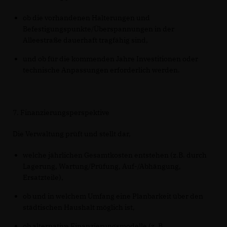
ob die vorhandenen Halterungen und
Befestigungspunkte/Überspannungen in der
Alleestraße dauerhaft tragfähig sind,
und ob für die kommenden Jahre Investitionen oder
technische Anpassungen erforderlich werden.
7. Finanzierungsperspektive
Die Verwaltung prüft und stellt dar,
welche jährlichen Gesamtkosten entstehen (z.B. durch
Lagerung, Wartung/Prüfung, Auf-/Abhängung,
Ersatzteile),
ob und in welchem Umfang eine Planbarkeit über den
städtischen Haushalt möglich ist,
ob alternative Finanzierungsmodelle (z. B.