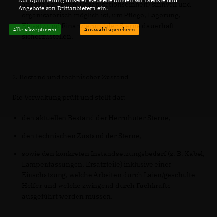
Zur Optimierung unserer Webseite binden wir Dienste und
andere geeignete Organisationseinheit) sinnvoll und
Angebote von Drittanbietern ein.
organisatorisch möglich ist, um Pflege, Lagerung,
Einsatz und Finanzierung der Sterne dauerhaft
Alle akzeptieren
Auswahl speichern
sicherzustellen.
2. Bestand und technischer Zustand
Die Verwaltung prüft und stellt dar:
den aktuellen Bestand der Herrnhuter Sterne,
den technischen Zustand der Sterne,
sowie den konkreten Instandsetzungsbedarf (z. B. Kabel,
Lampenfassungen, Ersatzteile) inklusive einer
Einschätzung, welche Arbeiten durch Laien/geschulte
Helfer und welche zwingend durch Fachkräfte
ausgeführt werden müssen.