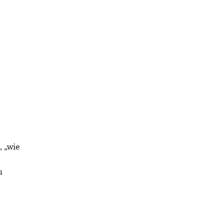
, „wie
u