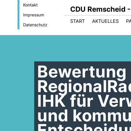
Kontakt
CDU Remscheid - 
Impressum
START
AKTUELLES
P
Datenschutz
Bewertung 
RegionalRa
IHK für Ve
und kommu
Entscheidu