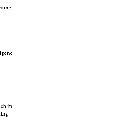
ssung
eigene
sch in
ling-