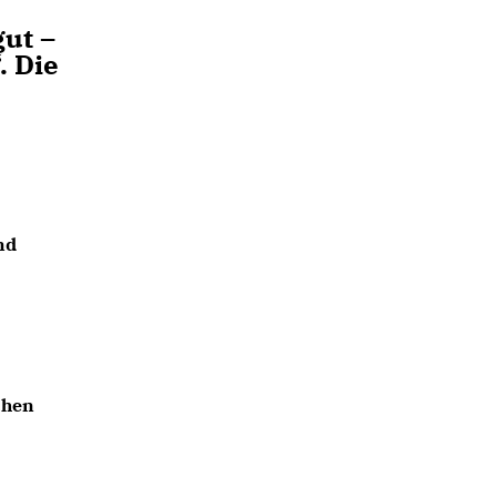
gut –
. Die
nd
chen