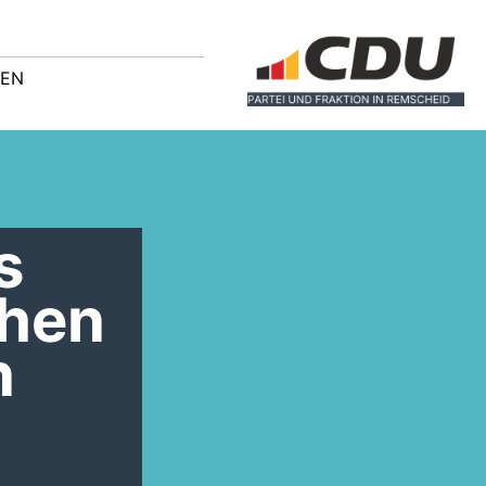
GEN
s
chen
n