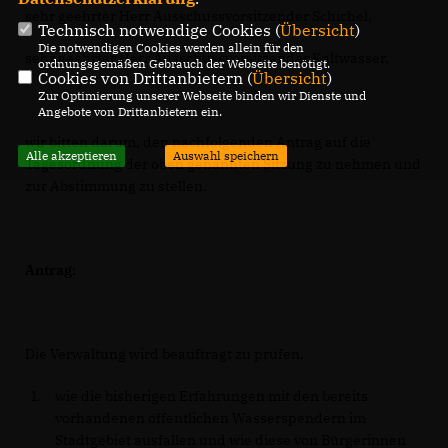
sehr geehrter Herr Ausschussvorsitzender Schichel,
Technisch notwendige Cookies (
Übersicht
)
Die notwendigen Cookies werden allein für den
sehr geehrter Herr Ausschussvorsitzender Kaltwasser,
ordnungsgemäßen Gebrauch der Webseite benötigt.
Cookies von Drittanbietern (
Übersicht
)
Zur Optimierung unserer Webseite binden wir Dienste und
Angebote von Drittanbietern ein.
wir bitten darum, den nachfolgenden Antrag auf die
Alle akzeptieren
Auswahl speichern
Tagesordnung der oben genannten Sitzung zu nehmen und
zur Abstimmung zu stellen.
Antrag:
Die Verwaltung wird beauftragt zu prüfen,
wie die bisherigen Erfahrungen mit den bereits
vorhandenen öffentlichen Wasserspendern im
Stadtgebiet ausfallen und wie diese von Bürgerinnen