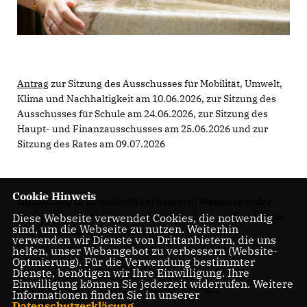
Antrag
zur Sitzung des Ausschusses für Mobilität, Umwelt,
Klima und Nachhaltigkeit am 10.06.2026, zur Sitzung des
Ausschusses für Schule am 24.06.2026, zur Sitzung des
Haupt- und Finanzausschusses am 25.06.2026 und zur
Sitzung des Rates am 09.07.2026
Cookie Hinweis
Hitzeschutz in Remscheid verbessern: Wasserspender
und moderne Abkühlungsmöglichkeiten im öffentlichen
Diese Webseite verwendet Cookies, die notwendig
sind, um die Webseite zu nutzen. Weiterhin
Raum ausbauen (Prüfauftrag)
verwenden wir Dienste von Drittanbietern, die uns
helfen, unser Webangebot zu verbessern (Website-
Optmierung). Für die Verwendung bestimmter
Dienste, benötigen wir Ihre Einwilligung. Ihre
Einwilligung können Sie jederzeit widerrufen. Weitere
Sehr geehrter Herr Oberbürgermeister Wolf,
Informationen finden Sie in unserer
Datenschutzerklärung
.