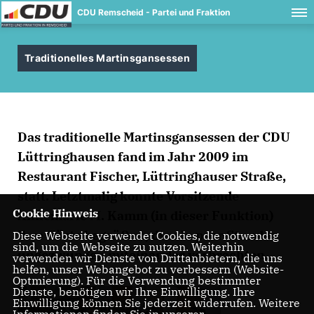
CDU Remscheid - Partei und Fraktion
Traditionelles Martinsgansessen
Das traditionelle Martinsgansessen der CDU
Lüttringhausen fand im Jahr 2009 im
Restaurant Fischer, Lüttringhauser Straße,
statt. Letztmalig konnte Vorsitzende
Cookie Hinweis
Annemarie M. Kamm (in dieser Funktion)
ihre Gäste begrüßen, die ein paar Stunden
Diese Webseite verwendet Cookies, die notwendig
sind, um die Webseite zu nutzen. Weiterhin
ungezwungen miteinander verbrachten.
verwenden wir Dienste von Drittanbietern, die uns
helfen, unser Webangebot zu verbessern (Website-
Optmierung). Für die Verwendung bestimmter
Dienste, benötigen wir Ihre Einwilligung. Ihre
Einwilligung können Sie jederzeit widerrufen. Weitere