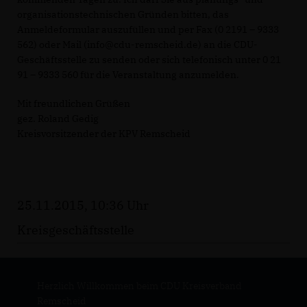
organisationstechnischen Gründen bitten, das
Anmeldeformular auszufüllen und per Fax (0 2191 – 9333
562) oder Mail (info@cdu-remscheid.de) an die CDU-
Geschäftsstelle zu senden oder sich telefonisch unter 0 21
91 – 9333 560 für die Veranstaltung anzumelden.
Mit freundlichen Grüßen
gez. Roland Gedig
Kreisvorsitzender der KPV Remscheid
25.11.2015, 10:36 Uhr
Kreisgeschäftsstelle
Herzlich Willkommen beim CDU Kreisverband
Remscheid