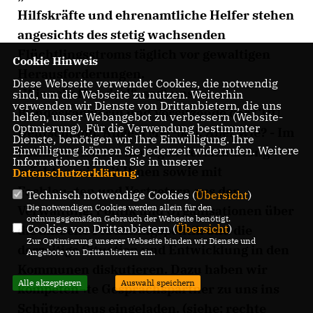
Hilfskräfte und ehrenamtliche Helfer stehen
angesichts des stetig wachsenden
Flüchtlingsstroms täglich vor gewaltigen
Cookie Hinweis
Herausforderungen.
Diese Webseite verwendet Cookies, die notwendig
Wir schaffen das!“, sagt unsere
sind, um die Webseite zu nutzen. Weiterhin
verwenden wir Dienste von Drittanbietern, die uns
Bundeskanzlerin und Vorsitzende der CDU
helfen, unser Webangebot zu verbessern (Website-
Optmierung). Für die Verwendung bestimmter
Deutschland, Angela Mer¬kel. Aber wie? - Im
Dienste, benötigen wir Ihre Einwilligung. Ihre
Einwilligung können Sie jederzeit widerrufen. Weitere
Rahmen unserer heutigen Veranstaltung
Informationen finden Sie in unserer
möchten wir mit Ihnen sowie mit
Datenschutzerklärung
.
Fachleu¬ten und Vertretern aus der
Technisch notwendige Cookies (
Übersicht
)
Die notwendigen Cookies werden allein für den
Verwaltung, Politik und Organisationen über
ordnungsgemäßen Gebrauch der Webseite benötigt.
Cookies von Drittanbietern (
Übersicht
)
die aktuelle Flüchtlingspolitik und die
Zur Optimierung unserer Webseite binden wir Dienste und
derzeitige Situation und Entwicklung in den
Angebote von Drittanbietern ein.
Kommunen diskutieren. Dazu haben wir
Alle akzeptieren
Auswahl speichern
kompeten¬te Gesprächspartner zu uns ins
Schützenhaus eingeladen. (siehe: rechte