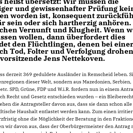
s heißt übersetzt: Wir müssen die
iger und gewissenhafter Prüfung kei
hen worden ist, konsequent zurückfü
r sein oder sich hartherzig anhören.
ischen Vernunft und Klugheit. Wenn w
assen wollen, dann überfordert dies
et den Flüchtlingen, denen bei eine
ch Tod, Folter und Verfolgung drohe
vorsitzende Jens Nettekoven.
ss derzeit 369 geduldete Ausländer in Remscheid leben. S
nregionen dieser Welt, sondern aus Mazedonien, Serbien,
tc. SPD, Grüne, FDP und W.i.R. fordern nun in einem Antra
ach Recht und Gesetz entschieden wurden – ein Bleiberecht
ehen die Antragsteller davon aus, dass sie dann schon alle
dtische Haushalt entlastet werden kann. Zum einen irritier
rzfristig ohne die Möglichkeit der Beratung in den Fraktion
hen wir davon aus, dass der Oberbürgermeister den Antrag 