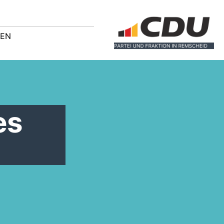
GEN
es