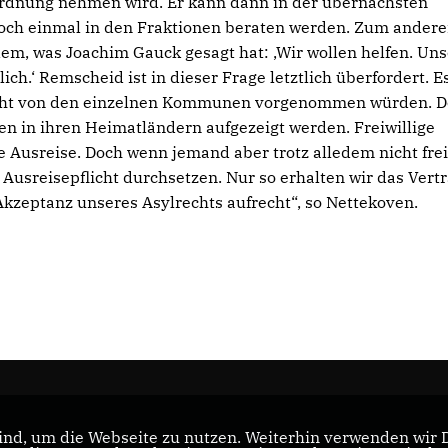
ordnung nehmen wird. Er kann dann in der übernächsten
noch einmal in den Fraktionen beraten werden. Zum ander
em, was Joachim Gauck gesagt hat: ‚Wir wollen helfen. Uns
ich.‘ Remscheid ist in dieser Frage letztlich überfordert. E
nicht von den einzelnen Kommunen vorgenommen würden. 
n in ihren Heimatländern aufgezeigt werden. Freiwillige
e Ausreise. Doch wenn jemand aber trotz alledem nicht frei
e Ausreisepflicht durchsetzen. Nur so erhalten wir das Vert
Akzeptanz unseres Asylrechts aufrecht“, so Nettekoven.
nd, um die Webseite zu nutzen. Weiterhin verwenden wir Di
nd