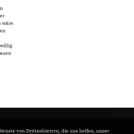
en
er
s wäre
Den
willig
rauen
enste von Drittanbietern, die uns helfen, unser