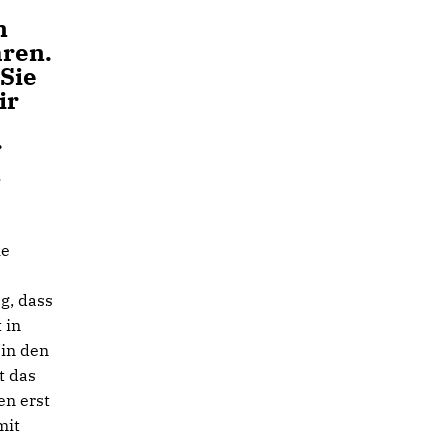
n
hren.
 Sie
ir
r
n
ie
g, dass
 in
 in den
t das
en erst
mit