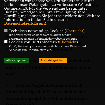
verwenden wir Dienste von Drittanbietern, die uns
helfen, unser Webangebot zu verbessern (Website-
4. Wie wirkt sich digitales Arbeiten auf die
Optmierung). Für die Verwendung bestimmter
Arbeitszufriedenheit und die
Dienste, benötigen wir Ihre Einwilligung. Ihre
Einwilligung können Sie jederzeit widerrufen. Weitere
Arbeitsbelastung der Mitarbeiterinnen aus?
Informationen finden Sie in unserer
Datenschutzerklärung
.
5. Inwiefern können die weiblichen
Technisch notwendige Cookies (
Übersicht
)
Die notwendigen Cookies werden allein für den
Beschäftigten der Stadt Remscheid den
ordnungsgemäßen Gebrauch der Webseite benötigt.
Cookies von Drittanbietern (
Übersicht
)
Einsatz digitaler Techniken in ihrem
Zur Optimierung unserer Webseite binden wir Dienste und
Arbeitsalltag selbst bestimmen?
Angebote von Drittanbietern ein.
6. Wie sehen die Formen der Arbeit mit
Alle akzeptieren
Auswahl speichern
digitalen Mitteln für die Mitarbeiterinnen
aus?
7. Welche Angebote bietet die Stadt
Remscheid speziell Frauen, sich in der
Anwendung digitaler Arbeitstechniken
fortzubilden?