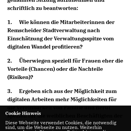
schriftlich zu beantworten:
1. Wie können die Mitarbeiterinnen der
Remscheider Stadtverwaltung nach
Einschätzung der Verwaltungsspitze vom
digitalen Wandel profitieren?
2. Überwiegen speziell für Frauen eher die
Vorteile (Chancen) oder die Nachteile
(Risiken)?
3. Ergeben sich aus der Möglichkeit zum
digitalen Arbeiten mehr Möglichkeiten für
die Vereinbarkeit von Familie und Beruf
Cookie Hinweis
speziell für die weiblichen Beschäftigten der
Diese Webseite verwendet Cookies, die notwendig
Verwaltung?
sind, um die Webseite zu nutzen. Weiterhin