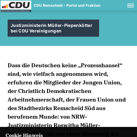
CDU Remscheid - Partei und Fraktion
Justizministerin Müller-Piepenkötter
bei CDU Vereinigungen
Dass die Deutschen keine „Prozesshansel“
sind, wie vielfach angenommen wird,
erfuhren die Mitglieder der Jungen Union,
der Christlich Demokratischen
Arbeitnehmerschaft, der Frauen Union und
des Stadtbezirks Remscheid Süd aus
berufenem Munde: von NRW-
Justizministerin Roswitha Müller-
Piepenkötter, die aus einer Erhebung der
Cookie Hinweis