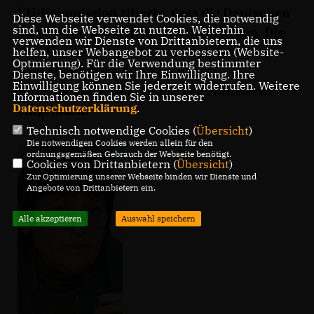
EU-Kommission zitierte, dass die Deutschen
Diese Webseite verwendet Cookies, die notwendig
sind, um die Webseite zu nutzen. Weiterhin
im unteren Bereich der Statistik liegen. Die
verwenden wir Dienste von Drittanbietern, die uns
drei Vereinigungen hatten gemeinsam mit
helfen, unser Webangebot zu verbessern (Website-
Optmierung). Für die Verwendung bestimmter
dem Stadtbezirk Süd zu einem
Dienste, benötigen wir Ihre Einwilligung. Ihre
Einwilligung können Sie jederzeit widerrufen. Weitere
Informationsgespräch mit der Ministerin
Informationen finden Sie in unserer
Datenschutzerklärung
.
eingeladen.
Technisch notwendige Cookies (
Übersicht
)
Die notwendigen Cookies werden allein für den
ordnungsgemäßen Gebrauch der Webseite benötigt.
Cookies von Drittanbietern (
Übersicht
)
Zur Optimierung unserer Webseite binden wir Dienste und
Angebote von Drittanbietern ein.
Alle akzeptieren
Auswahl speichern