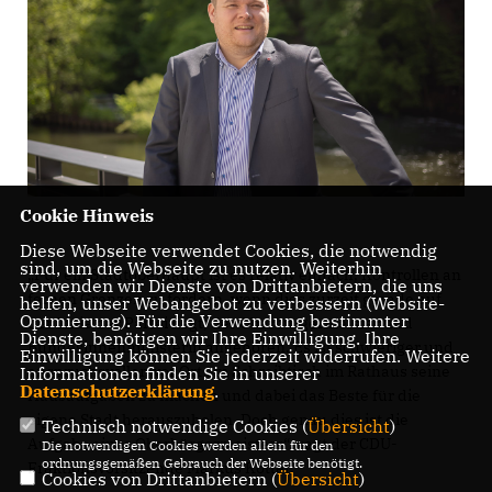
Cookie Hinweis
Diese Webseite verwendet Cookies, die notwendig
sind, um die Webseite zu nutzen. Weiterhin
Für ein Stadtoberhaupt ist es relativ einfach, Kontrollen an
verwenden wir Dienste von Drittanbietern, die uns
fernen Grenzen zu fordern, wenn dies zurzeit gerade auf
helfen, unser Webangebot zu verbessern (Website-
Optmierung). Für die Verwendung bestimmter
der Linie der Partei liegt, der Oberbürgermeister und
Dienste, benötigen wir Ihre Einwilligung. Ihre
Bundesinnenministerin angehören. Es ist schwieriger und
Einwilligung können Sie jederzeit widerrufen. Weitere
anspruchsvoller, vor Ort am Schreibtisch im Rathaus seine
Informationen finden Sie in unserer
Datenschutzerklärung
.
Hausaufgaben zu machen und dabei das Beste für die
eigene Stadt herauszuholen. Doch genau dies ist die
Technisch notwendige Cookies (
Übersicht
)
Aufgabe eines Oberbürgermeisters“, sagt der CDU-
Die notwendigen Cookies werden allein für den
ordnungsgemäßen Gebrauch der Webseite benötigt.
Fraktionsvorsitzende Markus Kötter.
Cookies von Drittanbietern (
Übersicht
)