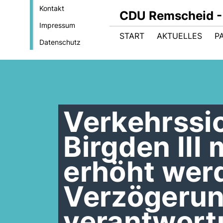
Kontakt
CDU Remscheid - 
Impressum
START
AKTUELLES
P
Datenschutz
Verkehrssic
Birgden III
erhöht wer
Verzögerung
verantwort