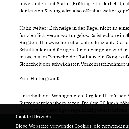
unverändert mit Status ‚Prüfung erforderlich‘ (i
der letzten Sitzung wird also offenbar weiter gepr
Hahn weiter: „Ich neige in der Regel nicht zu ein
für ziemlich verantwortungslos. Es ist schon ein S
Birgden III inzwischen über Jahre hinzieht. Die T
Schulkinder und übrigen Busnutzer getan wird, ist
muss, bis im Remscheider Rathaus ein Gang raufge
Sicherheit der schwächsten Verkehrsteilnehmer u
Zum Hintergrund:
Unterhalb des Wohngebietes Birgden III müssen S
Kurvenbereich überqueren. Die (um 20 km/h höher
verwaltungsbestätigt – regelmäßig überschritte
Cookie Hinweis
Diese Webseite verwendet Cookies, die notwendig si
Herzlich Willkommen beim CDU Kreisverba