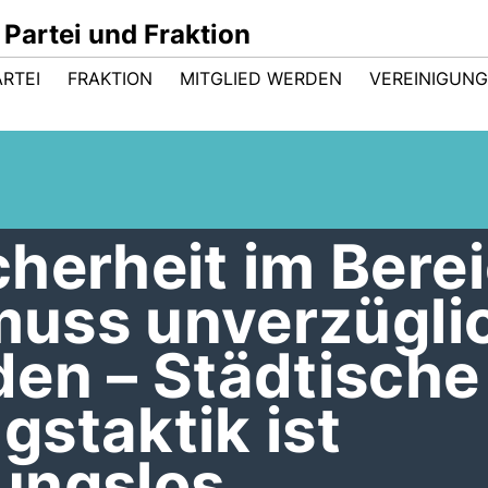
Partei und Fraktion
ARTEI
FRAKTION
MITGLIED WERDEN
VEREINIGUN
herheit im Bere
 muss unverzügli
den – Städtische
staktik ist
ungslos