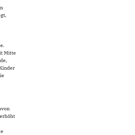
en
gt,
e.
t Mitte
de,
 Kinder
ie
avon
 erhöht
le