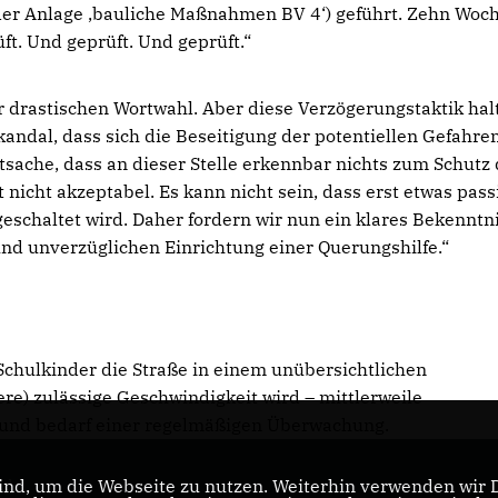
n der Anlage ‚bauliche Maßnahmen BV 4‘) geführt. Zehn Woch
üft. Und geprüft. Und geprüft.“
er drastischen Wortwahl. Aber diese Verzögerungstaktik hal
kandal, dass sich die Beseitigung der potentiellen Gefahren
atsache, dass an dieser Stelle erkennbar nichts zum Schutz
 nicht akzeptabel. Es kann nicht sein, dass erst etwas pass
schaltet wird. Daher fordern wir nun ein klares Bekenntni
nd unverzüglichen Einrichtung einer Querungshilfe.“
chulkinder die Straße in einem unübersichtlichen
e) zulässige Geschwindigkeit wird – mittlerweile
n und bedarf einer regelmäßigen Überwachung.
nd, um die Webseite zu nutzen. Weiterhin verwenden wir Di
nd