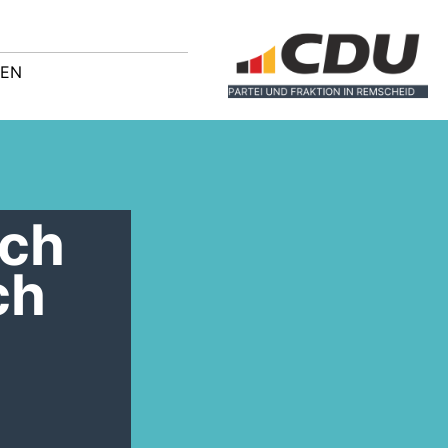
GEN
ich
ch